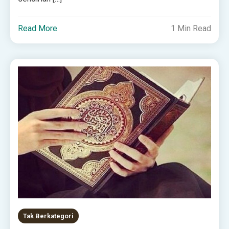
Read More
1 Min Read
Tak Berkategori