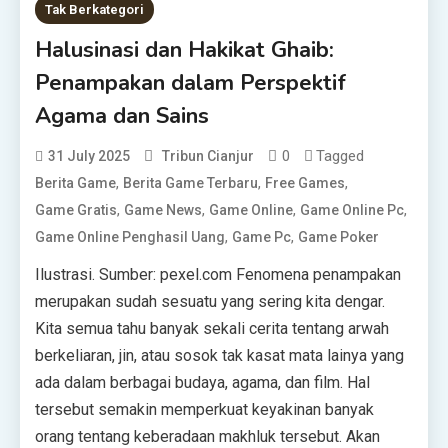
Tak Berkategori
Halusinasi dan Hakikat Ghaib:
Penampakan dalam Perspektif
Agama dan Sains
0
Tagged
31 July 2025
Tribun Cianjur
,
,
,
Berita Game
Berita Game Terbaru
Free Games
,
,
,
,
Game Gratis
Game News
Game Online
Game Online Pc
,
,
Game Online Penghasil Uang
Game Pc
Game Poker
Ilustrasi. Sumber: pexel.com Fenomena penampakan
merupakan sudah sesuatu yang sering kita dengar.
Kita semua tahu banyak sekali cerita tentang arwah
berkeliaran, jin, atau sosok tak kasat mata lainya yang
ada dalam berbagai budaya, agama, dan film. Hal
tersebut semakin memperkuat keyakinan banyak
orang tentang keberadaan makhluk tersebut. Akan