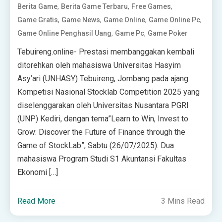
,
,
,
Berita Game
Berita Game Terbaru
Free Games
,
,
,
,
Game Gratis
Game News
Game Online
Game Online Pc
,
,
Game Online Penghasil Uang
Game Pc
Game Poker
Tebuireng.online- Prestasi membanggakan kembali
ditorehkan oleh mahasiswa Universitas Hasyim
Asy’ari (UNHASY) Tebuireng, Jombang pada ajang
Kompetisi Nasional Stocklab Competition 2025 yang
diselenggarakan oleh Universitas Nusantara PGRI
(UNP) Kediri, dengan tema”Learn to Win, Invest to
Grow: Discover the Future of Finance through the
Game of StockLab”, Sabtu (26/07/2025). Dua
mahasiswa Program Studi S1 Akuntansi Fakultas
Ekonomi […]
Read More
3 Mins Read