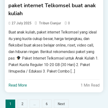
paket internet Telkomsel buat anak
kuliah
0
27 July 2025
Tribun Cianjur
Buat anak kuliah, paket internet Telkomsel yang ideal
itu yang kuota cukup besar, harga terjangkau, dan
fleksibel buat akses belajar online, riset, video call,
dan hiburan ringan. Berikut rekomendasi paket yang
pas:
Paket Internet Telkomsel untuk Anak Kuliah 1.
Paket Kuota Reguler 10-20 GB (30 Hari) 2. Paket
Ilmupedia / Edukasi 3. Paket Combo […]
Read More
1 Min Read
Posts
1
…
2
6
Next