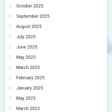
October 2025
September 2025
August 2025
July 2025
June 2025
May 2025
March 2025
February 2025
January 2025
May 2023
March 2023