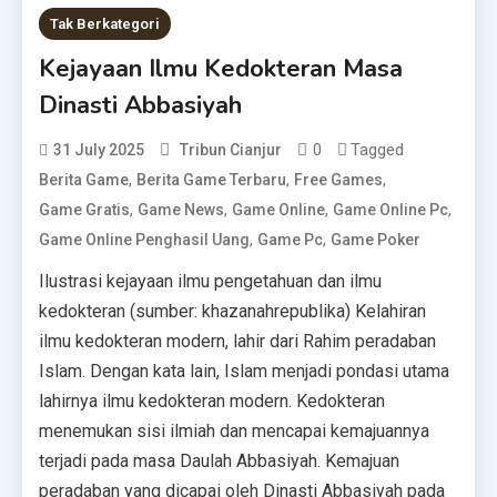
Tak Berkategori
Kejayaan Ilmu Kedokteran Masa
Dinasti Abbasiyah
0
Tagged
31 July 2025
Tribun Cianjur
,
,
,
Berita Game
Berita Game Terbaru
Free Games
,
,
,
,
Game Gratis
Game News
Game Online
Game Online Pc
,
,
Game Online Penghasil Uang
Game Pc
Game Poker
Ilustrasi kejayaan ilmu pengetahuan dan ilmu
kedokteran (sumber: khazanahrepublika) Kelahiran
ilmu kedokteran modern, lahir dari Rahim peradaban
Islam. Dengan kata lain, Islam menjadi pondasi utama
lahirnya ilmu kedokteran modern. Kedokteran
menemukan sisi ilmiah dan mencapai kemajuannya
terjadi pada masa Daulah Abbasiyah. Kemajuan
peradaban yang dicapai oleh Dinasti Abbasiyah pada