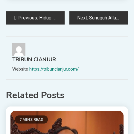
Post
Previous:
Hidup di Dunia dengan Nafas Akhirat – KonsultasiSyariah.com
Next:
Sungguh Allah Mengampuni Seluruh Dosa – KonsultasiSyariah.com
navigation
TRIBUN CIANJUR
Website
https://tribuncianjur.com/
Related Posts
7 MINS READ