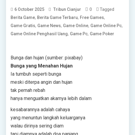
0
Tagged
6 October 2025
Tribun Cianjur
,
,
,
Berita Game
Berita Game Terbaru
Free Games
,
,
,
,
Game Gratis
Game News
Game Online
Game Online Pc
,
,
Game Online Penghasil Uang
Game Pc
Game Poker
Bunga dan hujan (sumber: pixabay)
Bunga yang Menahan Hujan
Ia tumbuh seperti bunga
meski diterpa angin dan hujan
tak pernah rebah
hanya menguatkan akarnya lebih dalam
kesabarannya adalah cahaya
yang menuntun langkah keluarganya
walau dirinya sering diam
tapi diamnya adalah doa panjang