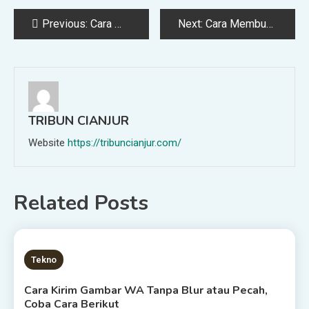
Post
Previous:
Cara Membuat Bilangan Pecahan di Microsoft Word Dengan Mudah
Next:
Cara Membuat Tabel di Microsoft Word Semua Versi dengan Mudah
navigation
TRIBUN CIANJUR
Website
https://tribuncianjur.com/
Related Posts
2 MINS READ
Tekno
Cara Kirim Gambar WA Tanpa Blur atau Pecah,
Coba Cara Berikut