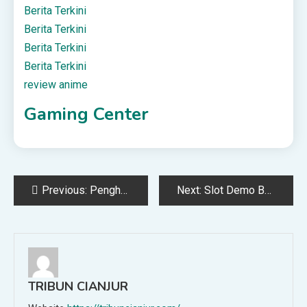
Berita Terkini
Berita Terkini
Berita Terkini
Berita Terkini
review anime
Gaming Center
Post
Previous:
Penghalang-Penghalang Keberkahan (Bagian 2) – KonsultasiSyariah.com
Next:
Slot Demo Buat Pemula yang Mau Belajar Tanpa Rugi
navigation
TRIBUN CIANJUR