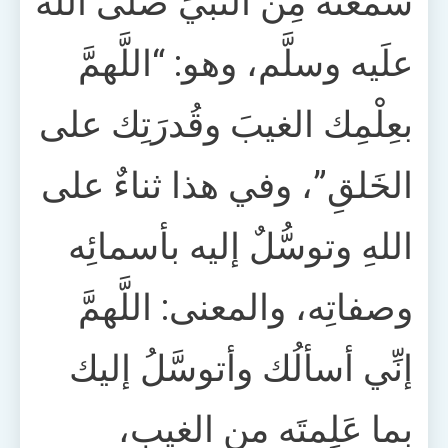
سمعتُه مِن النَّبيِّ صلَّى اللهُ
علَيه وسلَّم، وهو: “اللَّهمَّ
بعِلْمِك الغيبَ وقُدرَتِك على
الخَلقِ”، وفي هذا ثناءٌ على
اللهِ وتوسُّلٌ إليه بأسمائِه
وصفاتِه، والمعنى: اللَّهمَّ
إنِّي أسألُك وأتوسَّلُ إليك
بما عَلِمتَه من الغيبِ،