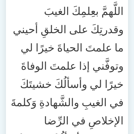
اللَّهمَّ بعِلمِكَ الغيبَ
وقدرتِكَ على الخلقِ أحيني
ما علمتَ الحياةَ خيرًا لي
وتوفَّني إذا علمتَ الوفاةَ
خيرًا لي وأسألُكَ خشيتَكَ
في الغيبِ والشَّهادةِ وَكلمةَ
الإخلاصِ في الرِّضا