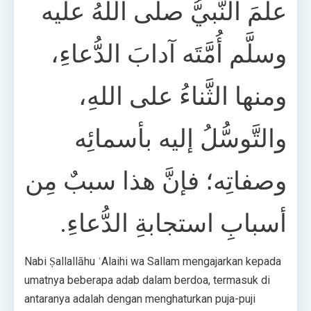
علَّمَ النَّبيُّ صلَّى اللهُ علَيه
وسلَّم أُمَّتَه آدابَ الدُّعاءِ،
ومنها الثَّناءُ على اللهِ،
والتَّوسُّلُ إليه بأسمائِه
وصفاتِه؛ فإنَّ هذا سببٌ مِن
أسبابِ استجابةِ الدُّعاءِ.
Nabi Ṣallallāhu ʿAlaihi wa Sallam mengajarkan kepada
umatnya beberapa adab dalam berdoa, termasuk di
antaranya adalah dengan menghaturkan puja-puji