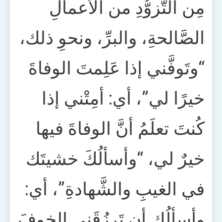
مِن التَّزوُّدِ من الأعمالِ
الصَّالحةِ، والبرِّ، ونحوِ ذلك،
“وتَوفَّني إذا عَلِمتَ الوفاةَ
خيرًا لي”، أي: أمِتْني إذا
كُنتَ تعلَمُ أنَّ الوفاةَ فيها
خيرٌ لي، “وأسألُكَ خشيتَك
في الغيبِ والشَّهادةِ”، أي:
وأسألُك أن تَرزُقَني الخوفَ