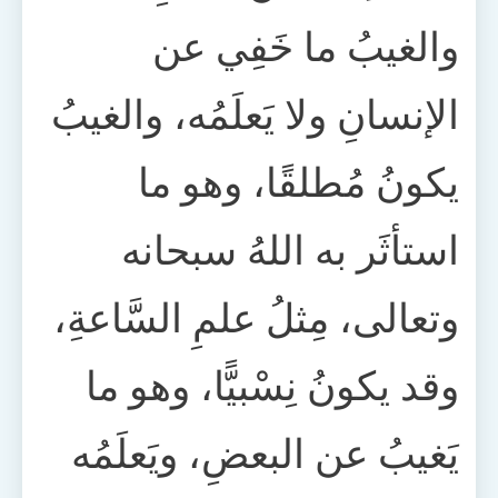
والغيبُ ما خَفِي عن
الإنسانِ ولا يَعلَمُه، والغيبُ
يكونُ مُطلقًا، وهو ما
استأثَر به اللهُ سبحانه
وتعالى، مِثلُ علمِ السَّاعةِ،
وقد يكونُ نِسْبيًّا، وهو ما
يَغيبُ عن البعضِ، ويَعلَمُه