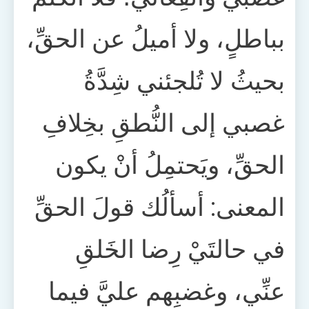
بباطلٍ، ولا أميلُ عن الحقِّ،
بحيثُ لا تُلجئني شِدَّةُ
غصبي إلى النُّطقِ بخِلافِ
الحقِّ، ويَحتمِلُ أنْ يكون
المعنى: أسألُك قولَ الحقِّ
في حالتَيْ رِضا الخَلقِ
عنِّي، وغضبِهم عليَّ فيما