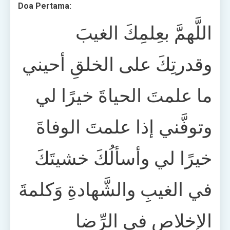
Doa Pertama:
اللَّهمَّ بعِلمِكَ الغيبَ
وقدرتِكَ على الخلقِ أحيني
ما علمتَ الحياةَ خيرًا لي
وتوفَّني إذا علمتَ الوفاةَ
خيرًا لي وأسألُكَ خشيتَكَ
في الغيبِ والشَّهادةِ وَكلمةَ
الإخلاصِ في الرِّضا