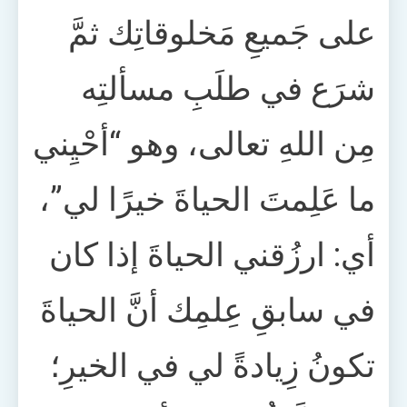
على جَميعِ مَخلوقاتِك ثمَّ
شرَع في طلَبِ مسألتِه
مِن اللهِ تعالى، وهو “أحْيِني
ما عَلِمتَ الحياةَ خيرًا لي”،
أي: ارزُقني الحياةَ إذا كان
في سابقِ عِلمِك أنَّ الحياةَ
تكونُ زِيادةً لي في الخيرِ؛