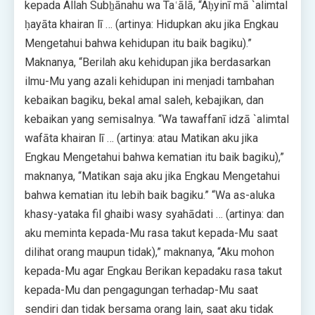
kepada Allah Subẖānahu wa Taʿālā, “Aḥyinī mā `alimtal
ḥayāta khairan lī … (artinya: Hidupkan aku jika Engkau
Mengetahui bahwa kehidupan itu baik bagiku).”
Maknanya, “Berilah aku kehidupan jika berdasarkan
ilmu-Mu yang azali kehidupan ini menjadi tambahan
kebaikan bagiku, bekal amal saleh, kebajikan, dan
kebaikan yang semisalnya. “Wa tawaffanī idzā `alimtal
wafāta khairan lī … (artinya: atau Matikan aku jika
Engkau Mengetahui bahwa kematian itu baik bagiku),”
maknanya, “Matikan saja aku jika Engkau Mengetahui
bahwa kematian itu lebih baik bagiku.” “Wa as-aluka
khasy-yataka fil ghaibi wasy syahādati … (artinya: dan
aku meminta kepada-Mu rasa takut kepada-Mu saat
dilihat orang maupun tidak),” maknanya, “Aku mohon
kepada-Mu agar Engkau Berikan kepadaku rasa takut
kepada-Mu dan pengagungan terhadap-Mu saat
sendiri dan tidak bersama orang lain, saat aku tidak