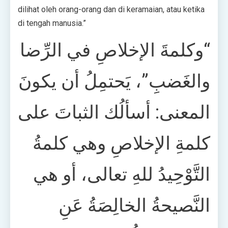
dilihat oleh orang-orang dan di keramaian, atau ketika
di tengah manusia.”
“وكلمةَ الإخلاصِ في الرِّضا
والغَضبِ”، يَحتمِلُ أن يكونَ
المعنى: أسألُك الثباتَ على
كلمةِ الإخلاصِ وهي كلمةُ
التَّوْحِيدُ للهِ تعالى، أو هي
النَّصيحةُ الخالِصَةُ عَنِ