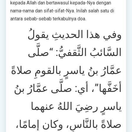
kepada Allah dan bertawasul kepada-Nya dengan
nama-nama dan sifat-sifat-Nya. Inilah salah satu di
antara sebab-sebab terkabulnya doa.
وفي هذا الحديثِ يقولُ
السَّائبُ الثَّقفيُّ: “صلَّى
عمَّارُ بنُ ياسرٍ بالقومِ صلاةً
أخَفَّها”، أي: صلَّى عمَّارُ بنُ
ياسرٍ رضِيَ اللهُ عنهما
صلاةً بالنَّاسِ، وكان إمامًا،