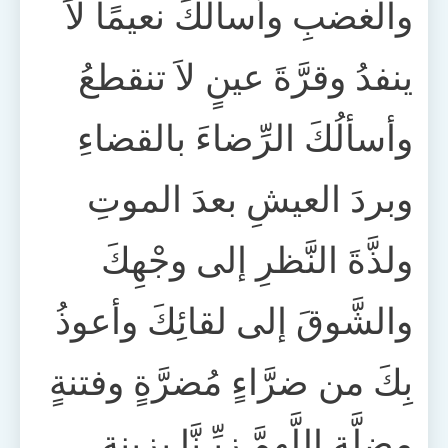
والغضبِ وأسألُكَ نعيمًا لاَ
ينفدُ وقرَّةَ عينٍ لاَ تنقطعُ
وأسألُكَ الرِّضاءَ بالقضاءِ
وبردَ العيشِ بعدَ الموتِ
ولذَّةَ النَّظرِ إلى وجْهِكَ
والشَّوقَ إلى لقائِكَ وأعوذُ
بِكَ من ضرَّاءٍ مُضرَّةٍ وفتنةٍ
مضلَّةٍ اللَّهمَّ زيِّـنَّا بزينةِ