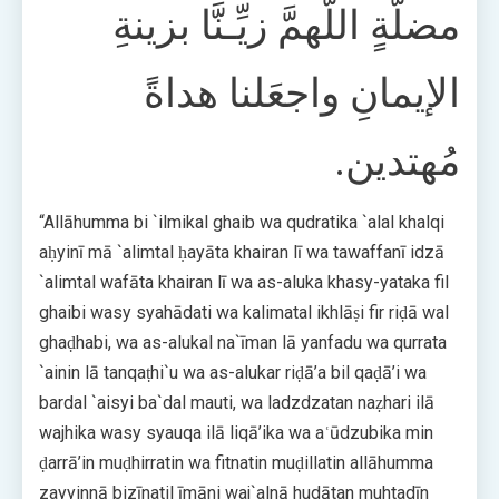
مضلَّةٍ اللَّهمَّ زيِّـنَّا بزينةِ
الإيمانِ واجعَلنا هداةً
مُهتدين.
“Allāhumma bi `ilmikal ghaib wa qudratika `alal khalqi
aḥyinī mā `alimtal ḥayāta khairan lī wa tawaffanī idzā
`alimtal wafāta khairan lī wa as-aluka khasy-yataka fil
ghaibi wasy syahādati wa kalimatal ikhlāṣi fir riḍā wal
ghaḍhabi, wa as-alukal na`īman lā yanfadu wa qurrata
`ainin lā tanqaṭhi`u wa as-alukar riḍā’a bil qaḍā’i wa
bardal `aisyi ba`dal mauti, wa ladzdzatan naẓhari ilā
wajhika wasy syauqa ilā liqā’ika wa aʿūdzubika min
ḍarrā’in muḍhirratin wa fitnatin muḍillatin allāhumma
zayyinnā bizīnatil īmāni waj`alnā hudātan muhtadīn