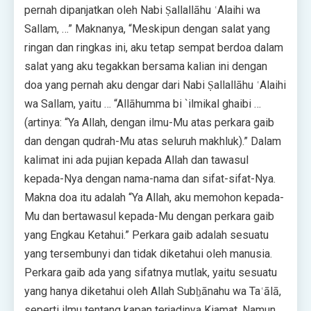
pernah dipanjatkan oleh Nabi Ṣallallāhu ʿAlaihi wa
Sallam, …” Maknanya, “Meskipun dengan salat yang
ringan dan ringkas ini, aku tetap sempat berdoa dalam
salat yang aku tegakkan bersama kalian ini dengan
doa yang pernah aku dengar dari Nabi Ṣallallāhu ʿAlaihi
wa Sallam, yaitu … “Allāhumma bi `ilmikal ghaibi …
(artinya: “Ya Allah, dengan ilmu-Mu atas perkara gaib
dan dengan qudrah-Mu atas seluruh makhluk).” Dalam
kalimat ini ada pujian kepada Allah dan tawasul
kepada-Nya dengan nama-nama dan sifat-sifat-Nya.
Makna doa itu adalah “Ya Allah, aku memohon kepada-
Mu dan bertawasul kepada-Mu dengan perkara gaib
yang Engkau Ketahui.” Perkara gaib adalah sesuatu
yang tersembunyi dan tidak diketahui oleh manusia.
Perkara gaib ada yang sifatnya mutlak, yaitu sesuatu
yang hanya diketahui oleh Allah Subẖānahu wa Taʿālā,
seperti ilmu tentang kapan terjadinya Kiamat. Namun,