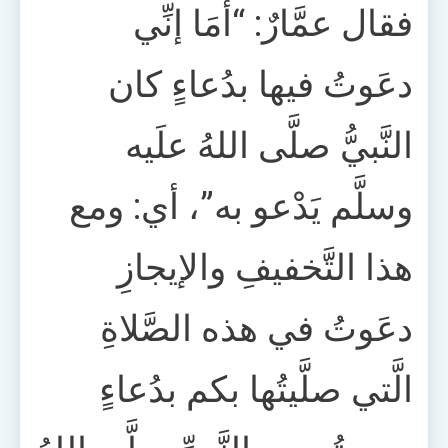
فقال عمَّارٌ: “أمَا إنِّي
دعَوتُ فيها بدُعاءٍ كان
النَّبيُّ صلَّى اللهُ علَيه
وسلَّم يَدْعو به”، أي: ومع
هذا التَّخفيفِ والإيجازِ
دعَوتُ في هذه الصَّلاةِ
الَّتي صلَّيتُها بكم بدُعاءٍ