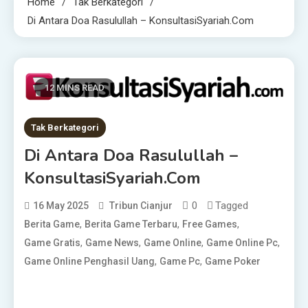
Home
Tak Berkategori
Di Antara Doa Rasulullah – KonsultasiSyariah.com
12 MINS READ
Tak Berkategori
Di Antara Doa Rasulullah –
KonsultasiSyariah.com
0
Tagged
16 May 2025
Tribun Cianjur
,
,
,
Berita Game
Berita Game Terbaru
Free Games
,
,
,
,
Game Gratis
Game News
Game Online
Game Online Pc
,
,
Game Online Penghasil Uang
Game Pc
Game Poker