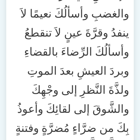
والغضبِ وأسألُكَ نعيمًا لاَ
ينفدُ وقرَّةَ عينٍ لاَ تنقطعُ
وأسألُكَ الرِّضاءَ بالقضاءِ
وبردَ العيشِ بعدَ الموتِ
ولذَّةَ النَّظرِ إلى وجْهِكَ
والشَّوقَ إلى لقائِكَ وأعوذُ
بِكَ من ضرَّاءٍ مُضرَّةٍ وفتنةٍ