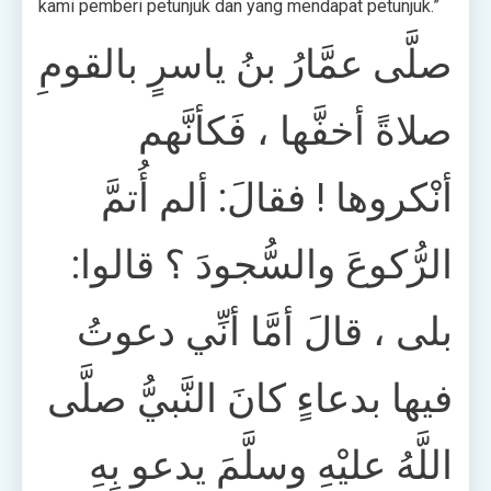
kami pemberi petunjuk dan yang mendapat petunjuk.”
صلَّى عمَّارُ بنُ ياسرٍ بالقومِ
صلاةً أخفَّها ، فَكأنَّهم
أنْكروها ! فقالَ: ألم أُتمَّ
الرُّكوعَ والسُّجودَ ؟ قالوا:
بلى ، قالَ أمَّا أنِّي دعوتُ
فيها بدعاءٍ كانَ النَّبيُّ صلَّى
اللَّهُ عليْهِ وسلَّمَ يدعو بِهِ