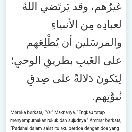
غيرُهم، وقد يَرتَضي اللهُ
لعبادِه مِن الأنبياءِ
والمرسَلين أن يُطْلِعَهم
على الغَيبِ بطريقِ الوحيِ؛
لِيَكونَ دَلالةً على صِدقِ
نُبوَّتِهم.
Mereka berkata, “Ya.” Maknanya, “Engkau tetap
menyempurnakan rukuk dan sujudnya.” Ammar berkata,
“Padahal dalam salat itu aku berdoa dengan doa yang