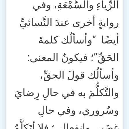
الرِّياءِ والسُّمْعَةِ، وفي
روايةٍ أخرى عندَ النَّسائيِّ
أيضًا “وأسألُك كلمةَ
الحَقِّ”؛ فيكونُ المعنى:
وأسألُك قولَ الحقِّ،
والتَّكلُّمَ به في حالِ رِضايَ
وسُروري، وفي حالِ
غضَبي وانفِعالي؛ فلا أتَكلَّمُ