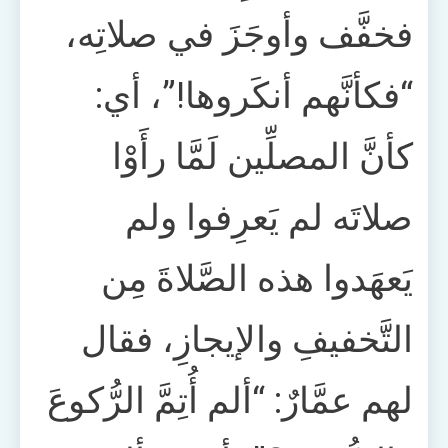
فخفَّف وأوجَزَ في صلاتِه،
“فكأنَّهم أنكَروها!”، أي:
كأنَّ المصلِّين لَمَّا رأَوْا
صلاتَه لم يَعرِفوا ولم
يَعهَدوا هذه الصَّلاةَ مِن
التَّخفيفِ والإيجازِ، فقال
لهم عمَّارٌ: “ألم أُتِمَّ الرُّكوعَ