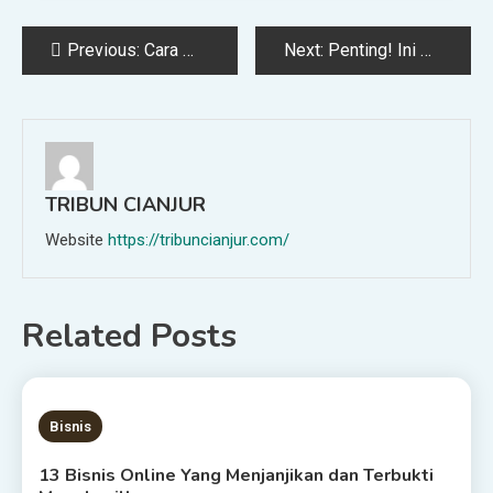
Post
Previous:
Cara Menghilangkan Garis Merah di Microsoft Word Untuk Semua Versi
Next:
Penting! Ini Dia Cara Beli Tanah Yang Benar Agar Tidak Tertipu
navigation
TRIBUN CIANJUR
Website
https://tribuncianjur.com/
Related Posts
10 MINS READ
Bisnis
13 Bisnis Online Yang Menjanjikan dan Terbukti