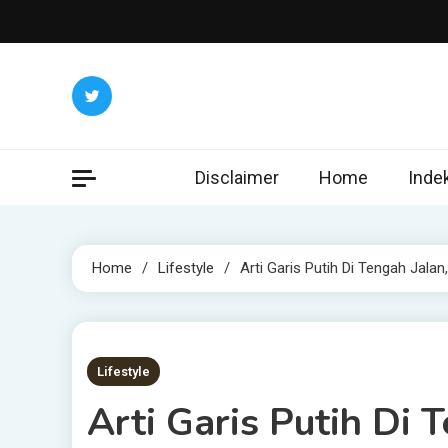
Skip
to
content
Disclaimer
Home
Inde
Home
Lifestyle
Arti Garis Putih Di Tengah Jal
2 MINS READ
Lifestyle
Arti Garis Putih Di 