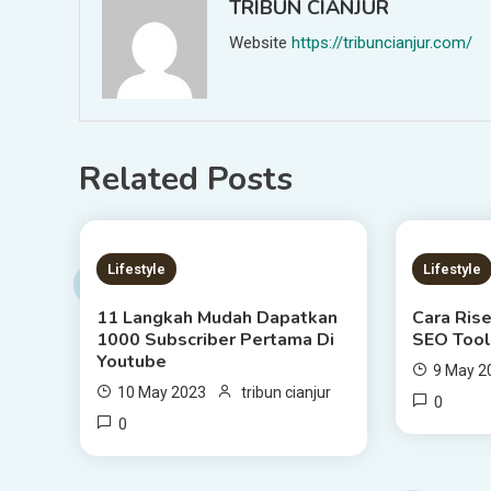
TRIBUN CIANJUR
Website
https://tribuncianjur.com/
Related Posts
9 MINS READ
4 MIN
Lifestyle
Lifestyle
11 Langkah Mudah Dapatkan
Cara Ris
1000 Subscriber Pertama Di
SEO Tool
Youtube
9 May 2
10 May 2023
tribun cianjur
0
0