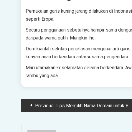
Pemakaian garis kuning jarang dilakukan di Indonesia
seperti Eropa.
Secara penggunaan sebetulnya hampir sama dengan g
daripada warna putih. Mungkin lho..
Demikianlah sekilas penjelasan mengenai arti garis 
kenyamanan berkendara antarsesama pengendara.
Mari utamakan keselamatan selama berkendara. Awa
rambu yang ada.
Post
Previous:
Tips Memilih Nama Domain untuk Blog atau Website, Pahami 5 Panduan Berikut
navigation