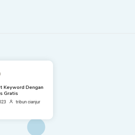
S READ
et Keyword Dengan
s Gratis
023
tribun cianjur