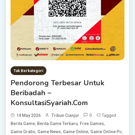
Tak Berkategori
Pendorong Terbesar Untuk
Beribadah –
KonsultasiSyariah.com
0
Tagged
14 May 2026
Tribun Cianjur
,
,
,
Berita Game
Berita Game Terbaru
Free Games
,
,
,
,
Game Gratis
Game News
Game Online
Game Online Pc