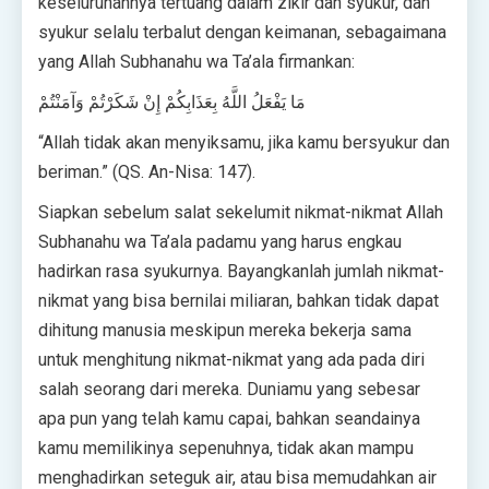
keseluruhannya tertuang dalam zikir dan syukur, dan
syukur selalu terbalut dengan keimanan, sebagaimana
yang Allah Subhanahu wa Ta’ala firmankan:
مَا يَفْعَلُ اللَّهُ بِعَذَابِكُمْ إِنْ شَكَرْتُمْ وَآمَنْتُمْ
“Allah tidak akan menyiksamu, jika kamu bersyukur dan
beriman.” (QS. An-Nisa: 147).
Siapkan sebelum salat sekelumit nikmat-nikmat Allah
Subhanahu wa Ta’ala padamu yang harus engkau
hadirkan rasa syukurnya. Bayangkanlah jumlah nikmat-
nikmat yang bisa bernilai miliaran, bahkan tidak dapat
dihitung manusia meskipun mereka bekerja sama
untuk menghitung nikmat-nikmat yang ada pada diri
salah seorang dari mereka. Duniamu yang sebesar
apa pun yang telah kamu capai, bahkan seandainya
kamu memilikinya sepenuhnya, tidak akan mampu
menghadirkan seteguk air, atau bisa memudahkan air