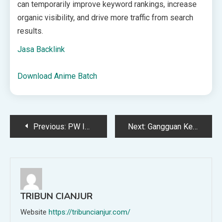
can temporarily improve keyword rankings, increase
organic visibility, and drive more traffic from search
results.
Jasa Backlink
Download Anime Batch
Post
Previous:
PW IPNU Jatim Gagas Gerakan ‘PKPT Berdampak’ lewat Program Desa Binaan
Next:
Gangguan Kecil Bernama Rindu | Tebuireng Online
navigation
TRIBUN CIANJUR
Website
https://tribuncianjur.com/