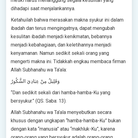
meski harus menanggung segala kesulitan yang
dihadapi saat menjalankannya.
Ketahuilah bahwa merasakan makna syukur ini dalam
ibadah dan terus mengingatnya, dapat mengubah
kesulitan ibadah menjadi kenikmatan, bebannya
menjadi kebahagiaan, dan keletihannya menjadi
kenyamanan. Namun sedikit sekali orang yang
mengerti makna ini. Tidakkah engkau membaca firman
Allah Subhanahu wa Ta’ala:
وَقَلِيلٌ مِنْ عِبَادِيَ الشَّكُورُ
“Dan sedikit sekali dari hamba-hamba-Ku yang
bersyukur.” (QS. Saba: 13).
Allah Subhanahu wa Ta’ala menyebutkan secara
khusus dengan ungkapan “hamba-hamba-Ku” bukan
dengan kata “manusia” atau “makhluk-Ku”, karena
orang-orang yang bersyukur adalah orang-orang