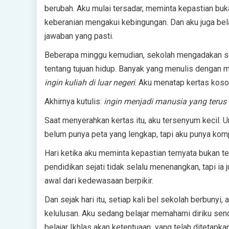
berubah. Aku mulai tersadar, meminta kepastian buka
keberanian mengakui kebingungan. Dan aku juga be
jawaban yang pasti.
Beberapa minggu kemudian, sekolah mengadakan sesi
tentang tujuan hidup. Banyak yang menulis dengan 
ingin kuliah di luar negeri
. Aku menatap kertas koso
Akhirnya kutulis:
ingin menjadi manusia yang terus b
Saat menyerahkan kertas itu, aku tersenyum kecil. U
belum punya peta yang lengkap, tapi aku punya komp
Hari ketika aku meminta kepastian ternyata bukan ten
pendidikan sejati tidak selalu menenangkan, tapi ia 
awal dari kedewasaan berpikir.
Dan sejak hari itu, setiap kali bel sekolah berbuny
kelulusan. Aku sedang belajar memahami diriku sen
belajar Ikhlas akan ketentuaan yang telah ditetapkan