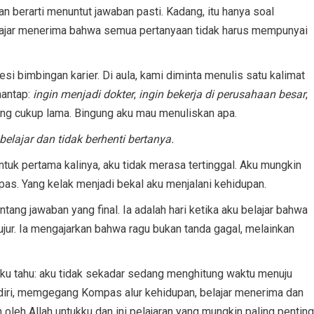
n berarti menuntut jawaban pasti. Kadang, itu hanya soal
lajar menerima bahwa semua pertanyaan tidak harus mempunyai
 bimbingan karier. Di aula, kami diminta menulis satu kalimat
mantap:
ingin menjadi dokter
,
ingin bekerja di perusahaan besar
,
ng cukup lama. Bingung aku mau menuliskan apa.
elajar dan tidak berhenti bertanya.
ntuk pertama kalinya, aku tidak merasa tertinggal. Aku mungkin
as. Yang kelak menjadi bekal aku menjalani kehidupan.
tang jawaban yang final. Ia adalah hari ketika aku belajar bahwa
jujur. Ia mengajarkan bahwa ragu bukan tanda gagal, melainkan
i, aku tahu: aku tidak sekadar sedang menghitung waktu menuju
diri, memgegang Kompas alur kehidupan, belajar menerima dan
 oleh Allah untukku dan ini pelajaran yang mungkin paling penting