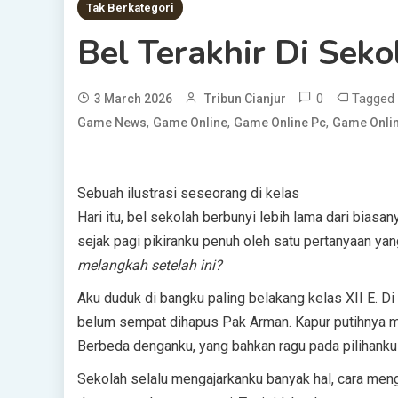
Tak Berkategori
Bel Terakhir Di Seko
0
Tagged
3 March 2026
Tribun Cianjur
,
,
,
Game News
Game Online
Game Online Pc
Game Onlin
Sebuah ilustrasi seseorang di kelas
Hari itu, bel sekolah berbunyi lebih lama dari biasan
sejak pagi pikiranku penuh oleh satu pertanyaan yan
melangkah setelah ini?
Aku duduk di bangku paling belakang kelas XII E. Di
belum sempat dihapus Pak Arman. Kapur putihnya me
Berbeda denganku, yang bahkan ragu pada pilihanku 
Sekolah selalu mengajarkanku banyak hal, cara meng