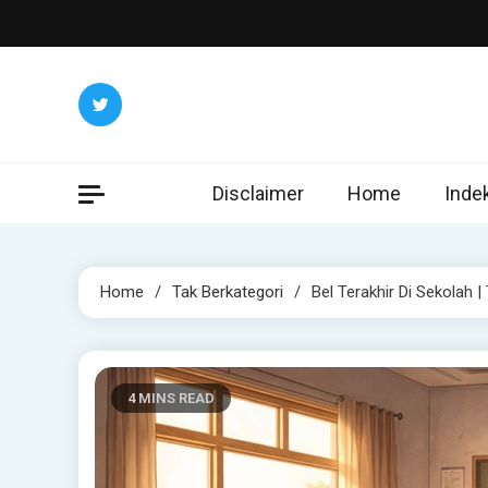
Skip
to
content
Disclaimer
Home
Inde
Home
Tak Berkategori
Bel Terakhir Di Sekolah |
4 MINS READ