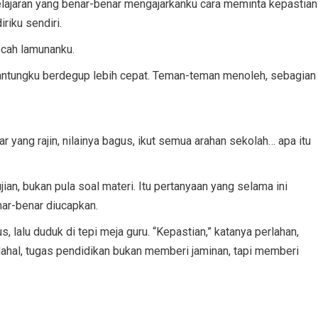
 pelajaran yang benar-benar mengajarkanku cara meminta kepastian
riku sendiri.
cah lamunanku.
Jantungku berdegup lebih cepat. Teman-teman menoleh, sebagian
ajar yang rajin, nilainya bagus, ikut semua arahan sekolah… apa itu
ian, bukan pula soal materi. Itu pertanyaan yang selama ini
nar-benar diucapkan.
 lalu duduk di tepi meja guru. “Kepastian,” katanya perlahan,
Padahal, tugas pendidikan bukan memberi jaminan, tapi memberi