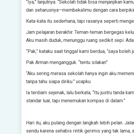
“Iya,” lanjutnya. “Sekolah tidak bisa menjanjikan ka
dan seharusnya—membekalimu dengan cara berpikir, k
Kata-kata itu sederhana, tapi rasanya seperti meng
Jam pelajaran berakhir. Teman-teman bergegas kelu
Aku masih duduk, menunggu ruang sedikit sepi. Ada 
“Pak,” kataku saat tinggal kami berdua, “saya boleh j
Pak Arman mengangguk. “tentu silakan”
“Aku sering merasa sekolah hanya ingin aku memenuhi 
tanpa tahu siapa diriku.” ucapku
Ia terdiam sejenak, lalu berkata, “Itu justru tanda
standar luar, tapi menemukan kompas di dalam.”
Hari itu, aku pulang dengan langkah lebih pelan. 
sendu karena sehabis rintik gerimis yang tak lama,