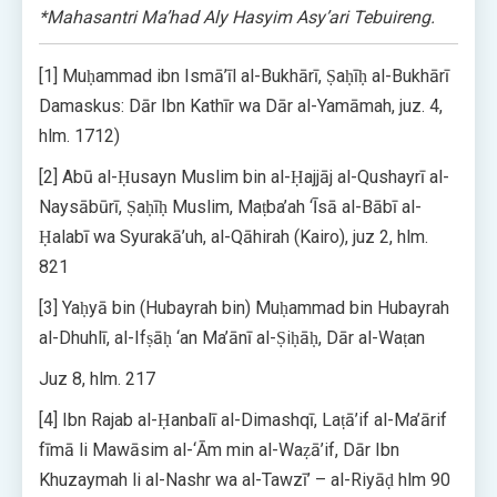
*Mahasantri Ma’had Aly Hasyim Asy’ari Tebuireng.
[1] Muḥammad ibn Ismā’īl al-Bukhārī, Ṣaḥīḥ al-Bukhārī
Damaskus: Dār Ibn Kathīr wa Dār al-Yamāmah, juz. 4,
hlm. 1712)
[2] Abū al-Ḥusayn Muslim bin al-Ḥajjāj al-Qushayrī al-
Naysābūrī, Ṣaḥīḥ Muslim, Maṭba’ah ‘Īsā al-Bābī al-
Ḥalabī wa Syurakā’uh, al-Qāhirah (Kairo), juz 2, hlm.
821
[3] Yaḥyā bin (Hubayrah bin) Muḥammad bin Hubayrah
al-Dhuhlī, al-Ifṣāḥ ‘an Ma’ānī al-Ṣiḥāḥ, Dār al-Waṭan
Juz 8, hlm. 217
[4] Ibn Rajab al-Ḥanbalī al-Dimashqī, Laṭā’if al-Ma’ārif
fīmā li Mawāsim al-‘Ām min al-Waẓā’if, Dār Ibn
Khuzaymah li al-Nashr wa al-Tawzī’ – al-Riyāḍ hlm 90