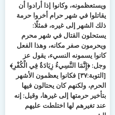
ويستعظمونه، وكانوا إذا أرادوا أن
يقاتلوا في شهر حرام أخروا حرمة
ذلك الشهر إلى غيره، فمثلًا:
يستحلون القتال في شهر محرم
ويحرمون صفر مكانه، وهذا الفعل
كانوا يسمونه النسيء، يقول عز
وجل: ﴿إِنَّمَا النَّسِيءُ زِيَادَةٌ فِي الْكُفْرِ﴾
[التوبة:٣٧] فكانوا يعظمون الأشهر
الحرم، ولكنهم كان يحتالون فيها
بتأخير حرمتها إلى غيرها، وقيل: إنه
عند تغيرهم لها اختلطت عليهم