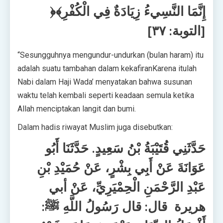
﴿إِنَّمَا النَّسِيءُ زِيَادَةٌ فِي الْكُفْرِ﴾
[التوبة: ٣٧]
“Sesungguhnya mengundur-undurkan (bulan haram) itu
adalah suatu tambahan dalam kekafiranKarena itulah
Nabi dalam Haji Wada’ menyatakan bahwa susunan
waktu telah kembali seperti keadaan semula ketika
Allah menciptakan langit dan bumi.
Dalam hadis riwayat Muslim juga disebutkan:
حَدَّثَنِي قُتَيْبَةُ بْنُ سَعِيدٍ. حَدَّثَنَا أَبُو
عَوَانَةَ عَنْ أَبِي بِشْرٍ، عَنْ حُمَيْدِ بْنِ
عَبْدِ الرَّحْمَنِ الْحِمْيَرِيِّ، عَنْ أبي
هريرة قال: قال رَسُولُ اللَّهِ ﷺ: