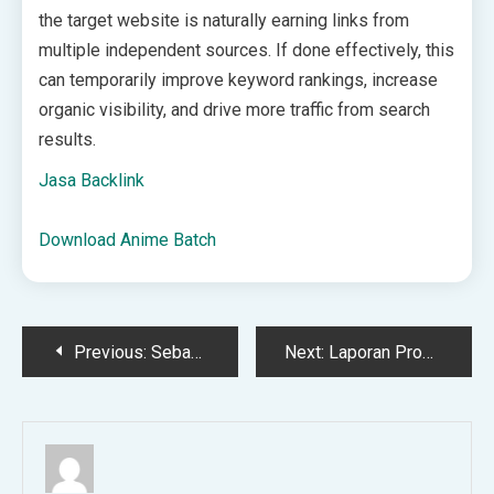
the target website is naturally earning links from
multiple independent sources. If done effectively, this
can temporarily improve keyword rankings, increase
organic visibility, and drive more traffic from search
results.
Jasa Backlink
Download Anime Batch
Post
Previous:
Sebab-Sebab Lemahnya Iman – KonsultasiSyariah.com
Next:
Laporan Produksi Yufid — Mei 2026 – KonsultasiSyariah.com
navigation