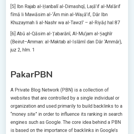
[5] Ibn Rajab al-Ḥanbalī al-Dimashqī, Laṭā’if al-Ma’ārif
fīmā li Mawāsim al-‘Ām min al-Waẓā’if, Dār Ibn
Khuzaymah li al-Nashr wa al-Tawzī’ – al-Riyāḍ hal 87
[6] Abū al-Qāsim al-Ṭabarānī, Al-Mu’jam al-Ṣaghīr
(Beirut–Amman: al-Maktab al-Islāmī dan Dār ‘Ammār),
juz 2, hlm. 1
PakarPBN
A Private Blog Network (PBN) is a collection of
websites that are controlled by a single individual or
organization and used primarily to build backlinks to a
“money site” in order to influence its ranking in search
engines such as Google. The core idea behind a PBN
is based on the importance of backlinks in Google’s