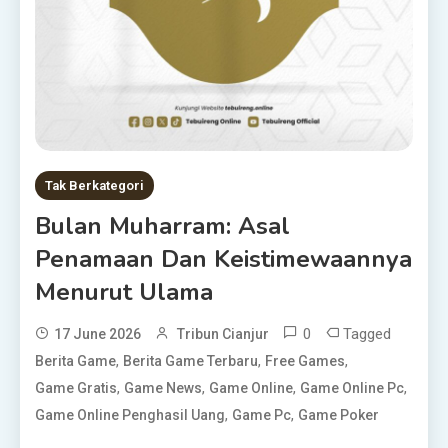
Tak Berkategori
Bulan Muharram: Asal
Penamaan Dan Keistimewaannya
Menurut Ulama
0
Tagged
17 June 2026
Tribun Cianjur
,
,
,
Berita Game
Berita Game Terbaru
Free Games
,
,
,
,
Game Gratis
Game News
Game Online
Game Online Pc
,
,
Game Online Penghasil Uang
Game Pc
Game Poker