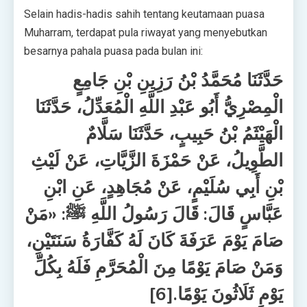
Selain hadis-hadis sahih tentang keutamaan puasa
Muharram, terdapat pula riwayat yang menyebutkan
besarnya pahala puasa pada bulan ini:
حَدَّثَنَا مُحَمَّدُ بْنُ رَزِينِ بْنِ جَامِعٍ
الْمِصْرِيُّ أَبُو عَبْدِ اللَّهِ الْمُعَدِّلُ، حَدَّثَنَا
الْهَيْثَمُ بْنُ حَبِيبٍ، حَدَّثَنَا سَلَّامٌ
الطَّوِيلُ، عَنْ حَمْزَةَ الزَّيَّاتِ، عَنْ لَيْثِ
بْنِ أَبِي سُلَيْمٍ، عَنْ مُجَاهِدٍ، عَنِ ابْنِ
عَبَّاسٍ قَالَ: قَالَ رَسُولُ اللَّهِ ﷺ: «مَنْ
صَامَ يَوْمَ عَرَفَةَ كَانَ لَهُ كَفَّارَةُ سَنَتَيْنِ،
وَمَنْ صَامَ يَوْمًا مِنَ الْمُحَرَّمِ فَلَهُ بِكُلِّ
يَوْمٍ ثَلَاثُونَ يَوْمًا.[6]