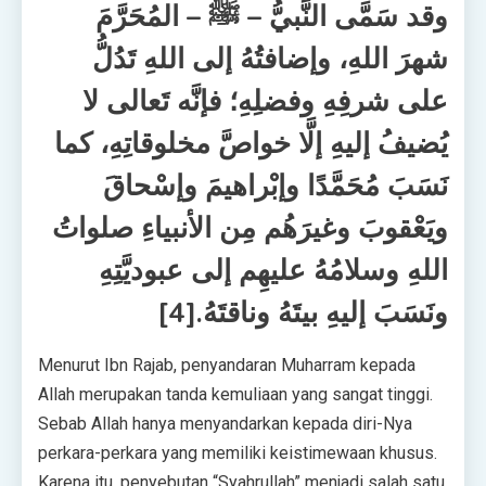
وقد سَمَّى النَّبيُّ – ﷺ – المُحَرَّمَ
شهرَ اللهِ، وإضافتُهُ إلى اللهِ تَدُلُّ
على شرفِهِ وفضلِهِ؛ فإنَّه تَعالى لا
يُضيفُ إليهِ إلَّا خواصَّ مخلوقاتِهِ، كما
نَسَبَ مُحَمَّدًا وإبْراهيمَ وإسْحاقَ
ويَعْقوبَ وغيرَهُم مِن الأنبياءِ صلواتُ
اللهِ وسلامُهُ عليهِم إلى عبوديَّتِهِ
ونَسَبَ إليهِ بيتَهُ وناقتَهُ.[4]
Menurut Ibn Rajab, penyandaran Muharram kepada
Allah merupakan tanda kemuliaan yang sangat tinggi.
Sebab Allah hanya menyandarkan kepada diri-Nya
perkara-perkara yang memiliki keistimewaan khusus.
Karena itu, penyebutan “Syahrullah” menjadi salah satu