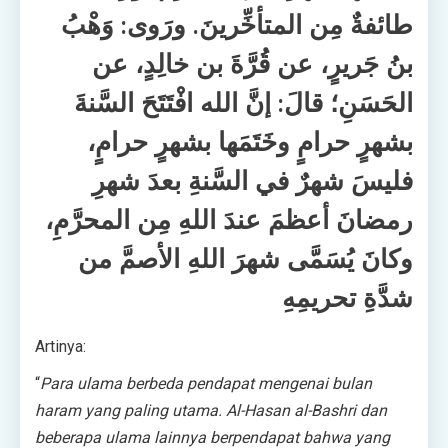
طائفةٌ مِن المتأخِّرينَ. ورَوى: وَهْبُ
بنُ جَريرٍ، عن قُرَّةَ بن خالِدٍ، عن
الحَسَنِ؛ قالَ: إنَّ الله افْتَتَحَ السَّنةَ
بشهرٍ حرامٍ وخَتَمَها بشهرٍ حرامٍ،
فليسَ شهرٌ في السَّنةِ بعدَ شهرِ
رمضانَ أعظمَ عندَ اللهِ مِن المحرَّمِ،
وكانَ يُسَمَّى شهرَ اللهِ الأصمَّ من
شدَّةِ تحريمِهِ
Artinya:
“
Para ulama berbeda pendapat mengenai bulan
haram yang paling utama. Al-Hasan al-Bashri dan
beberapa ulama lainnya berpendapat bahwa yang