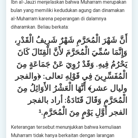
Ibn al-Jauzi menjelaskan bahwa Muharram merupakan
bulan yang memiliki kedudukan agung dan dinamakan
al-Muharram karena peperangan di dalamnya
diharamkan. Beliau berkata:
أَنَّ شَهْرَ الْمُحَرَّمِ شَهْرٌ شَرِيفُ الْقَدْرِ،
وَإِنَّمَا سُمِّيَ الْمُحَرَّمَ لأَنَّ الْقِتَالَ كَانَ
يَحْرُمُ فِيهِ. وَقَدْ رُوِيَ عَنْ جَمَاعَةٍ مِنَ
الْمُفَسِّرِينَ فِي قَوْلِهِ تعالى: ﴿والفجر
وليال عشر﴾ أَنَّهَا الْعَشْرُ الأَوَائِلُ مِنَ
الْمُحَرَّمِ وَقَالَ قَتَادَةُ: أراد بالفجر
الفجر أَوَّلِ يَوْمٍ مِنَ الْمُحَرَّمِ.¹
Keterangan tersebut menunjukkan bahwa kemuliaan
Muharram tidak hanya berkaitan dengan larangan