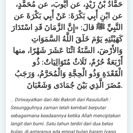
حَمَّادُ بْنُ زَيْدٍ، عن أَيُّوبَ، عن مُحَمَّدٍ،
عن ابْنِ أَبِي بَكْرَةَ: عَنْ أَبِي بَكْرَةَ عن
النَّبِيِّ ﷺ قالَ: «إِنَّ الزَّمَانَ قَدِ اسْتَدَارَ
كَهَيْئَتِهِ يَوْمَ خَلَقَ اللَّهُ السَّمَوَاتِ
وَالأَرْضَ، السَّنَةُ اثْنَا عَشَرَ شَهْرًا، منها
أَرْبَعَةٌ حُرُمٌ، ثَلَاثٌ مُتَوَالِيَاتٌ: ذُو
الْقَعْدَةِ وَذُو الْحِجَّةِ وَالْمُحَرَّمُ، وَرَجَبُ
مُضَرَ الَّذِي بَيْنَ جُمَادَى وَشَعْبَانَ.
…
Diriwayatkan dari Abi Bakroh dari Rasulullah :
Sesungguhnya zaman telah kembali berputar
sebagaimana keadaannya ketika Allah menciptakan
langit dan bumi. Satu tahun terdiri dari dua belas
bulan, di antaranya ada empat bulan haram (yang