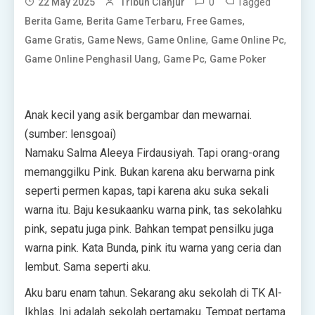
0
Tagged
22 May 2025
Tribun Cianjur
,
,
,
Berita Game
Berita Game Terbaru
Free Games
,
,
,
,
Game Gratis
Game News
Game Online
Game Online Pc
,
,
Game Online Penghasil Uang
Game Pc
Game Poker
Anak kecil yang asik bergambar dan mewarnai.
(sumber: lensgoai)
Namaku Salma Aleeya Firdausiyah. Tapi orang-orang
memanggilku Pink. Bukan karena aku berwarna pink
seperti permen kapas, tapi karena aku suka sekali
warna itu. Baju kesukaanku warna pink, tas sekolahku
pink, sepatu juga pink. Bahkan tempat pensilku juga
warna pink. Kata Bunda, pink itu warna yang ceria dan
lembut. Sama seperti aku.
Aku baru enam tahun. Sekarang aku sekolah di TK Al-
Ikhlas. Ini adalah sekolah pertamaku. Tempat pertama