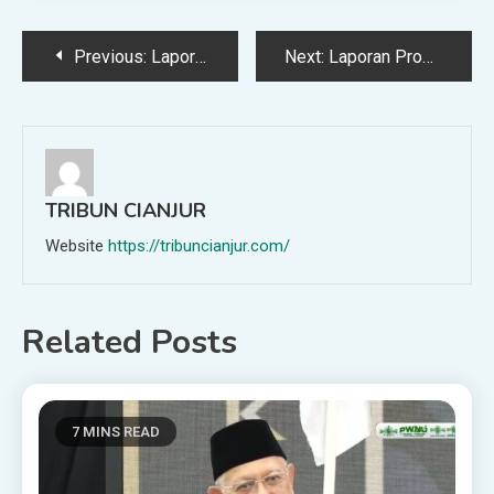
Post
Previous:
Laporan Produksi Yufid Bulan Februari 2025
Next:
Laporan Produksi Yufid Bulan April 2025
navigation
TRIBUN CIANJUR
Website
https://tribuncianjur.com/
Related Posts
7 MINS READ