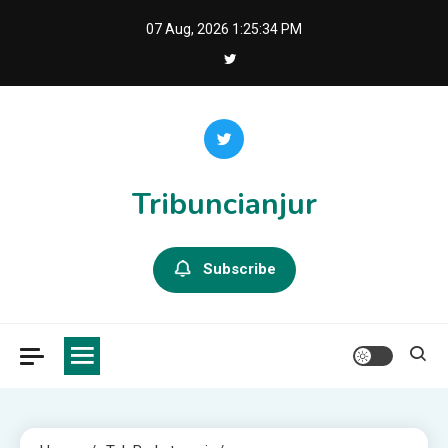
Skip
07 Aug, 2026
1:25:35 PM
to
content
Tribuncianjur
Subscribe