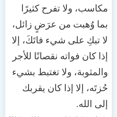
مكاسب، ولا تفرح كثيرًا
بما وُهبت من عرَضٍ زائل،
لا تبكِ على شيء فاتَكَ، إلا
إذا كان فواته نقصانًا للأجر
والمثوبة، ولا تغتبط بشيء
حُزتَه، إلا إذا كان يقربك
إلى الله.