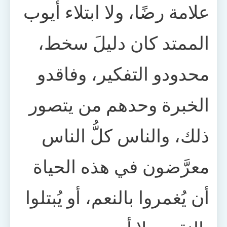
علامة رضًا، ولا ابتلاء أيوب
الممتد كان دليلَ سخط،
محدودو التفكير، وفاقدو
الخبرة وحدهم من يتصور
ذلك، والناس كلُّ الناس
معرَّضون في هذه الحياة
أن يُغمروا بالنعم، أو يُبتلوا