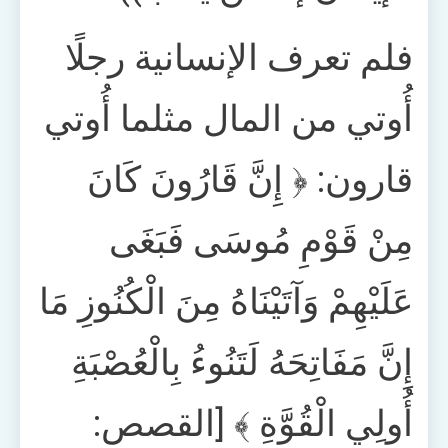
فلم تعرف الإنسانية رجلًا
أُوتي من المال مثلما أُوتي
قارون: ﴿ إِنَّ قَارُونَ كَانَ
مِنْ قَوْمِ مُوسَى فَبَغَى
عَلَيْهِمْ وَآتَيْنَاهُ مِنَ الْكُنُوزِ مَا
إِنَّ مَفَاتِحَهُ لَتَنُوءُ بِالْعُصْبَةِ
أُولِي الْقُوَّةِ ﴾ [القصص: