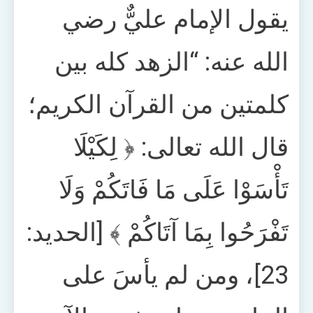
يقول الإمام عليٌّ رضي
الله عنه: “الزهد كله بين
كلمتين من القرآن الكريم؛
قال الله تعالى: ﴿ لِكَيْلَا
تَأْسَوْا عَلَى مَا فَاتَكُمْ وَلَا
تَفْرَحُوا بِمَا آتَاكُمْ ﴾ [الحديد:
23]، ومن لم يأسَ على