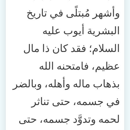
وأشهر مُبتلًى في تاريخ
البشرية أيوب عليه
السلام؛ فقد كان ذا مال
عظيم، فامتحنه الله
بذهاب ماله وأهله، وبالضر
في جسمه، حتى تناثر
لحمه وتدوَّد جسمه، حتى