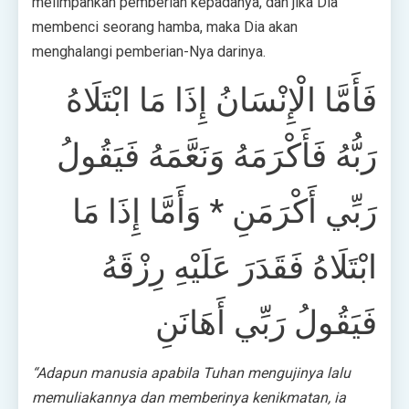
melimpahkan pemberian kepadanya, dan jika Dia
membenci seorang hamba, maka Dia akan
menghalangi pemberian-Nya darinya.
فَأَمَّا الْإِنْسَانُ إِذَا مَا ابْتَلَاهُ
رَبُّهُ فَأَكْرَمَهُ وَنَعَّمَهُ فَيَقُولُ
رَبِّي أَكْرَمَنِ * وَأَمَّا إِذَا مَا
ابْتَلَاهُ فَقَدَرَ عَلَيْهِ رِزْقَهُ
فَيَقُولُ رَبِّي أَهَانَنِ
“Adapun manusia apabila Tuhan mengujinya lalu
memuliakannya dan memberinya kenikmatan, ia