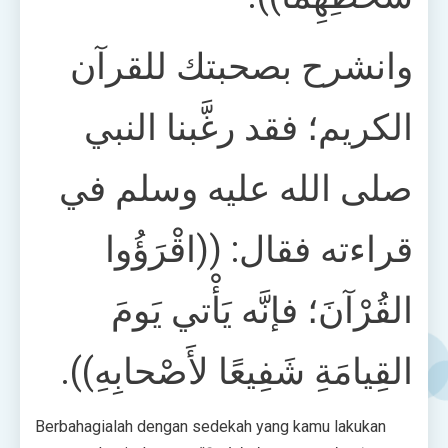
وانشرح بصحبتك للقرآن
الكريم؛ فقد رغَّبنا النبي
صلى الله عليه وسلم في
قراءته فقال: ((اقْرَؤُوا
القُرْآنَ؛ فإنَّه يَأْتي يَومَ
القِيامَةِ شَفِيعًا لأَصْحابِهِ)).
Berbahagialah dengan sedekah yang kamu lakukan