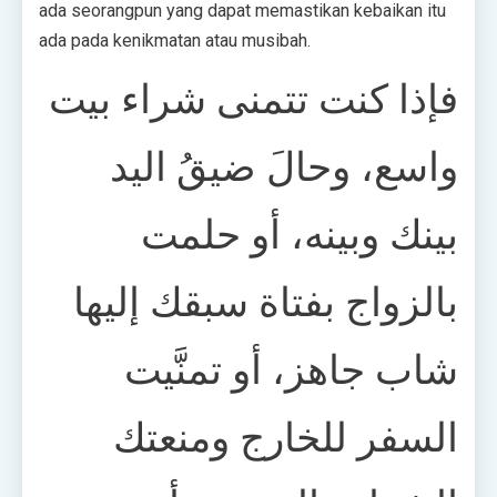
ada seorangpun yang dapat memastikan kebaikan itu
ada pada kenikmatan atau musibah.
فإذا كنت تتمنى شراء بيت
واسع، وحالَ ضيقُ اليد
بينك وبينه، أو حلمت
بالزواج بفتاة سبقك إليها
شاب جاهز، أو تمنَّيت
السفر للخارج ومنعتك