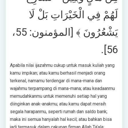
لَهُمْ فِي الْخَيْرَاتِ بَلْ لَا
يَشْعُرُونَ ﴾ [المؤمنون: 55،
56].
Apabila nilai ijazahmu cukup untuk masuk kuliah yang
kamu impikan; atau kamu berhasil menjadi orang
terkenal, namamu terdengar di mana-mana dan
wajahmu terpampang di mana-mana; atau keadaanmu
memudahkanmu untuk memenuhi setiap hal yang
diinginkan anak-anakmu; atau kamu dapat meraih
segala harapanmu, seperti rumah dan saldo bank;
maka ini semua hanyalah hal kecil; atau bahkan bisa
jadi termasuk dalam cakupan firman Allah Ta’ala: