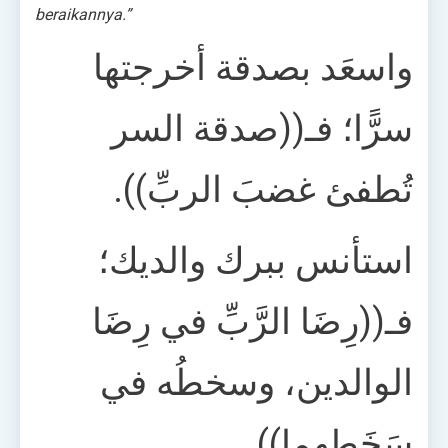
beraikannya.”
واسعَد بصدقة أخرجتها
سرًّا؛ فـ((صدقة السر
تُطفئ غضبَ الربِّ)).
استأنس ببرك والديك؛
فـ((رِضَا الرَّبِّ في رِضَا
الوالدين، وسخطُه في
سَخَطِهِما)).