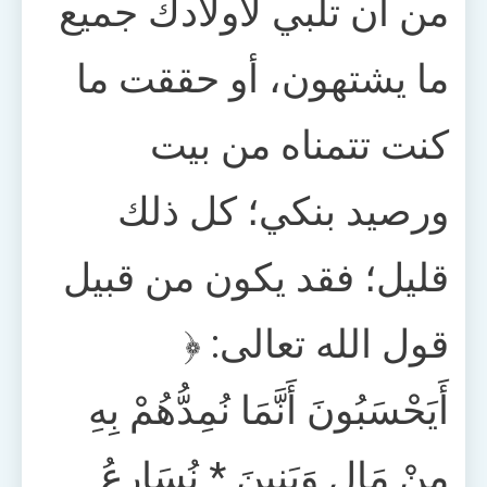
من أن تلبي لأولادك جميع
ما يشتهون، أو حققت ما
كنت تتمناه من بيت
ورصيد بنكي؛ كل ذلك
قليل؛ فقد يكون من قبيل
قول الله تعالى: ﴿
أَيَحْسَبُونَ أَنَّمَا نُمِدُّهُمْ بِهِ
مِنْ مَالٍ وَبَنِينَ * نُسَارِعُ