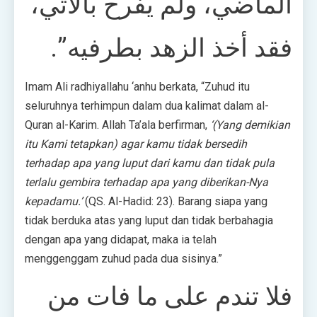
الماضي، ولم يفرح بالآتي،
فقد أخذ الزهد بطرفيه”.
Imam Ali radhiyallahu ‘anhu berkata, “Zuhud itu
seluruhnya terhimpun dalam dua kalimat dalam al-
Quran al-Karim. Allah Ta’ala berfirman,
‘(Yang demikian
itu Kami tetapkan) agar kamu tidak bersedih
terhadap apa yang luput dari kamu dan tidak pula
terlalu gembira terhadap apa yang diberikan-Nya
kepadamu.’
(QS. Al-Hadid: 23). Barang siapa yang
tidak berduka atas yang luput dan tidak berbahagia
dengan apa yang didapat, maka ia telah
menggenggam zuhud pada dua sisinya.”
فلا تندم على ما فات من