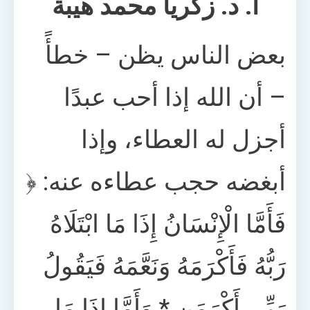
أ. د. زكريا محمد هيبة
بعض الناس يظن – خطأً
– أن الله إذا أحب عبدًا
أجزل له العطاء، وإذا
أبغضه حجب عطاءه عنه: ﴿
فَأَمَّا الْإِنْسَانُ إِذَا مَا ابْتَلَاهُ
رَبُّهُ فَأَكْرَمَهُ وَنَعَّمَهُ فَيَقُولُ
رَبِّي أَكْرَمَنِ * وَأَمَّا إِذَا مَا