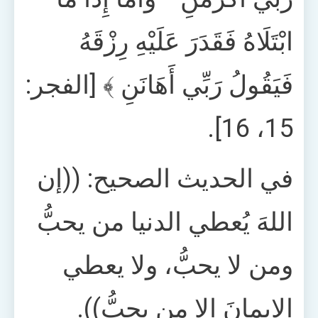
ابْتَلَاهُ فَقَدَرَ عَلَيْهِ رِزْقَهُ
فَيَقُولُ رَبِّي أَهَانَنِ ﴾ [الفجر:
15، 16].
في الحديث الصحيح: ((إن
اللهَ يُعطي الدنيا من يحبُّ
ومن لا يحبُّ، ولا يعطي
الإيمانَ إلا من يحبُّ)).