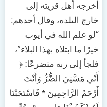
أخرجه أهل قريته إلى
خارج البلدة، وقال أحدهم:
“لو علم الله في أيوب
خيرًا ما ابتلاه بهذا البلاء”،
فلجأ إلى ربه متضرعًا: ﴿
أَنِّي مَسَّنِيَ الضُّرُّ وَأَنْتَ
أَرْحَمُ الرَّاحِمِينَ * فَاسْتَجَبْنَا