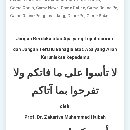
,
,
,
Berita Game
Berita Game Terbaru
Free Games
,
,
,
,
Game Gratis
Game News
Game Online
Game Online Pc
,
,
Game Online Penghasil Uang
Game Pc
Game Poker
Jangan Berduka atas Apa yang Luput darimu
dan Jangan Terlalu Bahagia atas Apa yang Allah
Karuniakan kepadamu
لا تأسوا على ما فاتكم ولا
تفرحوا بما آتاكم
oleh:
Prof. Dr. Zakariya Muhammad Haibah