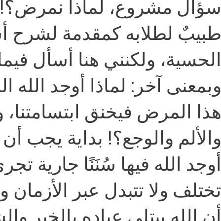
ؤال مشروع، لماذا نمرض؟! و
بيبٌ لطلابه كمقدمة لشرح أ
الحسية، ولكنني هنا أسأل فيم
بمعنى آخر: لماذا أوجد الله ا
هذا المرض فيخنق ابتسامتنا، وت
الألم والوجع؟! بداية يجب أن ت
وجد الله فيها سُنَنًا جارية تج
ختلف ولا تتبدل عبر الأزمان 
ن الله يبتلي عباده بالخير وال