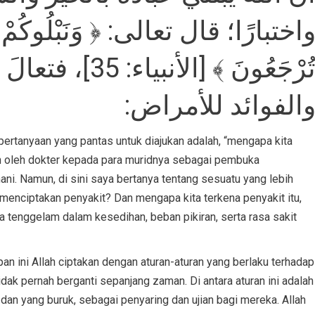
اختبارًا؛ قال تعالى: ﴿ وَنَبْلُوكُمْ بِالشَّر
تُرْجَعُونَ ﴾ [ال
والفوائد للأمراض
api pertanyaan yang pantas untuk diajukan adalah, “mengapa kita
an oleh dokter kepada para muridnya sebagai pembuka
i. Namun, di sini saya bertanya tentang sesuatu yang lebih
 menciptakan penyakit? Dan mengapa kita terkena penyakit itu,
 tenggelam dalam kesedihan, beban pikiran, serta rasa sakit
n ini Allah ciptakan dengan aturan-aturan yang berlaku terhadap
idak pernah berganti sepanjang zaman. Di antara aturan ini adalah
dan yang buruk, sebagai penyaring dan ujian bagi mereka. Allah