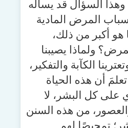
هذا السؤال قد يسأله
سباب المرض المادية
ا هو أكبر من ذلك
لمرض؟ ولماذا يصيبنا
عترينا الكآبة والتفكير
علمَ أن هذه الحياة
ري على كل البشر، لا
والعصور، من هذه السنن
شر؛ تمحيصًا لهم