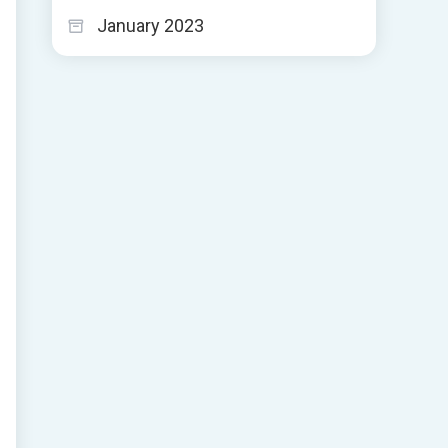
س
January 2023
ط
،
و
،
و
أ
ت
أ