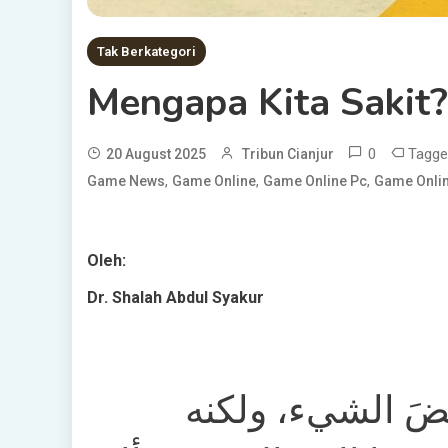
Tak Berkategori
Mengapa Kita Sakit?
0
Tagg
20 August 2025
Tribun Cianjur
,
,
,
Game News
Game Online
Game Online Pc
Game Onlin
Oleh:
Dr. Shalah Abdul Syakur
عضَ الشيء، ولكنه