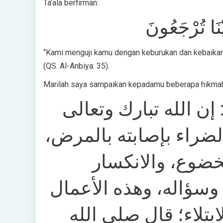
Ta’ala berfirman:
يْنَا تُرْجَعُونَ
“Kami menguji kamu dengan keburukan dan kebaikan
(QS. Al-Anbiya: 35).
Marilah saya sampaikan kepadamu beberapa hikmah 
• ن الله تبارك وتعالى
لضراء بإصابته بالمرض
خضوع، والانكسار
ه وسؤاله، وهذه الأعمال
لابتلاء؛ قال صلى الله