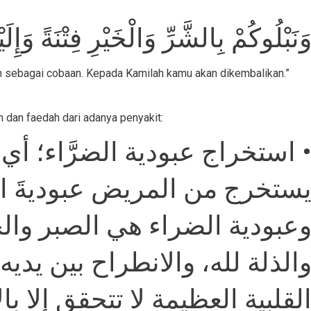
َنَبْلُوكُمْ بِالشَّرِّ وَالْخَيْرِ فِتْنَةً وَإِلَ
 sebagai cobaan. Kepada Kamilah kamu akan dikembalikan.”
dan faedah dari adanya penyakit:
ستخراج عبودية الضرَّاء؛ أي: إ
يستخرج من المريض عبوديةَ ا
عبودية الضراء هي الصبر وال
الذلة لله، والانطراح بين يدي
لقلبية العظيمة لا تتحقق إلا با