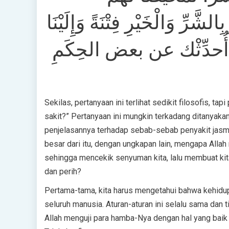
ِّ وَالْخَيْرِ فِتْنَةً وَإِلَيْنَا
أنبياء: 35]، فتعالَ أُحدِّثْك عن بعض الحِكَمِ
Sekilas, pertanyaan ini terlihat sedikit filosofis, t
sakit?” Pertanyaan ini mungkin terkadang ditanyak
penjelasannya terhadap sebab-sebab penyakit jasman
besar dari itu, dengan ungkapan lain, mengapa Allah
sehingga mencekik senyuman kita, lalu membuat kita
dan perih?
Pertama-tama, kita harus mengetahui bahwa kehidupa
seluruh manusia. Aturan-aturan ini selalu sama dan t
Allah menguji para hamba-Nya dengan hal yang baik 