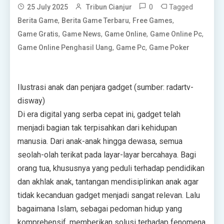
0
Tagged
25 July 2025
Tribun Cianjur
,
,
,
Berita Game
Berita Game Terbaru
Free Games
,
,
,
,
Game Gratis
Game News
Game Online
Game Online Pc
,
,
Game Online Penghasil Uang
Game Pc
Game Poker
Ilustrasi anak dan penjara gadget (sumber: radartv-
disway)
Di era digital yang serba cepat ini, gadget telah
menjadi bagian tak terpisahkan dari kehidupan
manusia. Dari anak-anak hingga dewasa, semua
seolah-olah terikat pada layar-layar bercahaya. Bagi
orang tua, khususnya yang peduli terhadap pendidikan
dan akhlak anak, tantangan mendisiplinkan anak agar
tidak kecanduan gadget menjadi sangat relevan. Lalu
bagaimana Islam, sebagai pedoman hidup yang
komprehensif, memberikan solusi terhadap fenomena