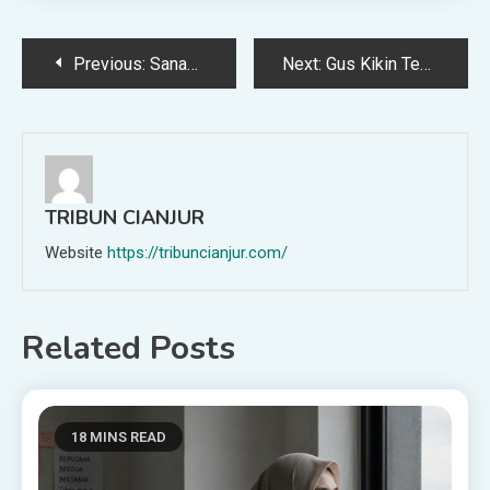
Post
Previous:
Sanad dalam Agama Bukan Sekadar Syarat
Next:
Gus Kikin Tegaskan Komitmen Tebuireng Jaga Tradisi Ngaji Shahih Bukhari-Muslim
navigation
TRIBUN CIANJUR
Website
https://tribuncianjur.com/
Related Posts
18 MINS READ