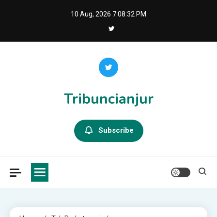
Skip
10 Aug, 2026
7:08:33 PM
to
content
Tribuncianjur
Subscribe