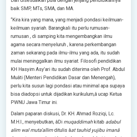
Dan disesuaikan pula dengan jenjang pendidikannya
baik SMP, MTs, SMA, dan MA.
“Kira kira yang mana, yang menjadi pondasi keilmuan-
keilmuan syariah. Barangkali itu perlu rumusan-
rumusan , di samping kita mengembangkan ilmu
agama secara menyeluruh , karena perkembangan
zaman sekarang pada ilmu-ilmu yang ada, itu sudah
mulai meninggalkan ilmu syariat. Filosofi pendidikan
KH Hasyim Asy’ari itu sudah diterima oleh Prof. Abdul
Muâti (Menteri Pendidikan Dasar dan Menengah),
perlu kita susun lagi pondasi atau minimal apa supaya
bisa diadopsi untuk dijadikan kurikulum,â ucap Ketua
PWNU Jawa Timur ini.
Dalam paparan diskusi, Dr. KH. Ahmad Roziqi, Lc.
M.H.I., menyebutkan, âDi
muqaddimah
kitab
adabul
alim wal muta’allim
ditulis â
at tauhid yujibu imanâ