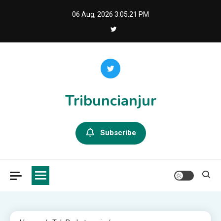
Skip
06 Aug, 2026
3:05:22 PM
to
content
Tribuncianjur
Subscribe