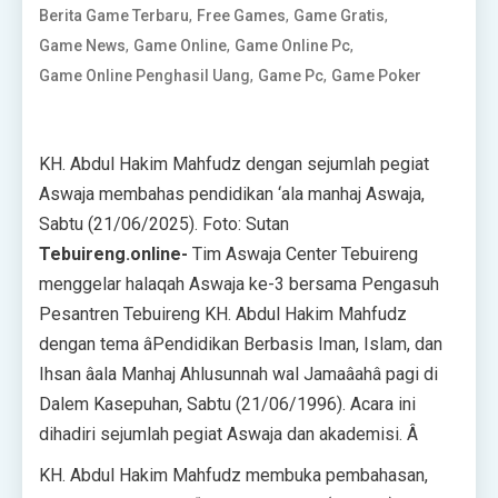
,
,
,
Berita Game Terbaru
Free Games
Game Gratis
,
,
,
Game News
Game Online
Game Online Pc
,
,
Game Online Penghasil Uang
Game Pc
Game Poker
KH. Abdul Hakim Mahfudz dengan sejumlah pegiat
Aswaja membahas pendidikan ‘ala manhaj Aswaja,
Sabtu (21/06/2025). Foto: Sutan
Tebuireng.online-
Tim Aswaja Center Tebuireng
menggelar halaqah Aswaja ke-3 bersama Pengasuh
Pesantren Tebuireng KH. Abdul Hakim Mahfudz
dengan tema âPendidikan Berbasis Iman, Islam, dan
Ihsan âala Manhaj Ahlusunnah wal Jamaâahâ pagi di
Dalem Kasepuhan, Sabtu (21/06/1996). Acara ini
dihadiri sejumlah pegiat Aswaja dan akademisi. Â
KH. Abdul Hakim Mahfudz membuka pembahasan,