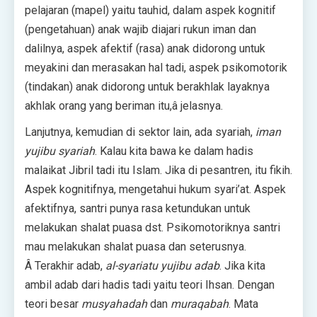
pelajaran (mapel) yaitu tauhid, dalam aspek kognitif
(pengetahuan) anak wajib diajari rukun iman dan
dalilnya, aspek afektif (rasa) anak didorong untuk
meyakini dan merasakan hal tadi, aspek psikomotorik
(tindakan) anak didorong untuk berakhlak layaknya
akhlak orang yang beriman itu,â jelasnya.
Lanjutnya, kemudian di sektor lain, ada syariah,
iman
yujibu syariah
. Kalau kita bawa ke dalam hadis
malaikat Jibril tadi itu Islam. Jika di pesantren, itu fikih.
Aspek kognitifnya, mengetahui hukum syari’at. Aspek
afektifnya, santri punya rasa ketundukan untuk
melakukan shalat puasa dst. Psikomotoriknya santri
mau melakukan shalat puasa dan seterusnya.
Â Terakhir adab,
al-syariatu yujibu adab
. Jika kita
ambil adab dari hadis tadi yaitu teori Ihsan. Dengan
teori besar
musyahadah
dan
muraqabah
. Mata