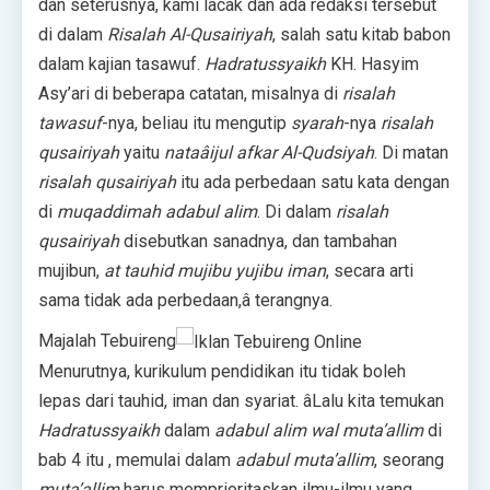
dan seterusnya, kami lacak dan ada redaksi tersebut
di dalam
Risalah Al-Qusairiyah
, salah satu kitab babon
dalam kajian tasawuf.
Hadratussyaikh
KH. Hasyim
Asy’ari di beberapa catatan, misalnya di
risalah
tawasuf
-nya, beliau itu mengutip
syarah
-nya
risalah
qusairiyah
yaitu
nataâijul afkar Al-Qudsiyah
. Di matan
risalah qusairiyah
itu ada perbedaan satu kata dengan
di
muqaddimah adabul alim
. Di dalam
risalah
qusairiyah
disebutkan sanadnya, dan tambahan
mujibun,
at tauhid mujibu yujibu iman
, secara arti
sama tidak ada perbedaan,â terangnya.
Majalah Tebuireng
Menurutnya, kurikulum pendidikan itu tidak boleh
lepas dari tauhid, iman dan syariat. âLalu kita temukan
Hadratussyaikh
dalam
adabul alim wal muta’allim
di
bab 4 itu , memulai dalam
adabul muta’allim
, seorang
muta’allim
harus memprioritaskan ilmu-ilmu yang