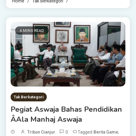
Home
Tak Berkategori
6 MINS READ
Tak Berkategori
Pegiat Aswaja Bahas Pendidikan
Âala Manhaj Aswaja
0
Tagged
,
Tribun Cianjur
Berita Game