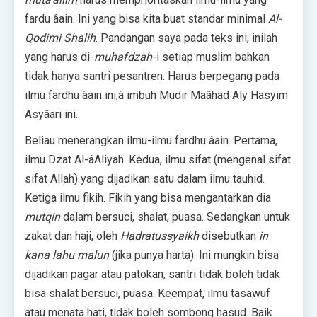
fardu âain. Ini yang bisa kita buat standar minimal
Al-
Qodimi Shalih
. Pandangan saya pada teks ini, inilah
yang harus di-
muhafdzah
-i setiap muslim bahkan
tidak hanya santri pesantren. Harus berpegang pada
ilmu fardhu âain ini,â imbuh Mudir Maâhad Aly Hasyim
Asyâari ini.
Beliau menerangkan ilmu-ilmu fardhu âain. Pertama,
ilmu Dzat Al-âAliyah. Kedua, ilmu sifat (mengenal sifat
sifat Allah) yang dijadikan satu dalam ilmu tauhid.
Ketiga ilmu fikih. Fikih yang bisa mengantarkan dia
mutqin
dalam bersuci, shalat, puasa. Sedangkan untuk
zakat dan haji, oleh
Hadratussyaikh
disebutkan
in
kana lahu malun
(jika punya harta). Ini mungkin bisa
dijadikan pagar atau patokan, santri tidak boleh tidak
bisa shalat bersuci, puasa. Keempat, ilmu tasawuf
atau menata hati, tidak boleh sombong hasud. Baik