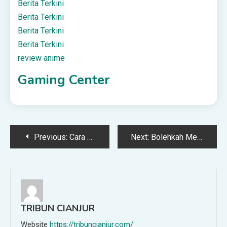
Berita Terkini
Berita Terkini
Berita Terkini
Berita Terkini
review anime
Gaming Center
Post
Previous:
Cara memilih kartu perdana XL untuk modem
Next:
Bolehkah Mengganti âKata Gantiâ dalam Al-Quran dengan Tujuan Berdoa
navigation
TRIBUN CIANJUR
Website
https://tribuncianjur.com/