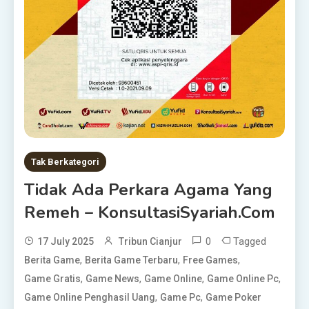
Tak Berkategori
Tidak Ada Perkara Agama Yang
Remeh – KonsultasiSyariah.com
0
Tagged
17 July 2025
Tribun Cianjur
,
,
,
Berita Game
Berita Game Terbaru
Free Games
,
,
,
,
Game Gratis
Game News
Game Online
Game Online Pc
,
,
Game Online Penghasil Uang
Game Pc
Game Poker