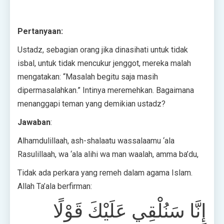
Pertanyaan:
Ustadz, sebagian orang jika dinasihati untuk tidak
isbal, untuk tidak mencukur jenggot, mereka malah
mengatakan: “Masalah begitu saja masih
dipermasalahkan.” Intinya meremehkan. Bagaimana
menanggapi teman yang demikian ustadz?
Jawaban
:
Alhamdulillaah, ash-shalaatu wassalaamu ‘ala
Rasulillaah, wa ‘ala alihi wa man waalah, amma ba’du,
Tidak ada perkara yang remeh dalam agama Islam.
Allah Ta’ala berfirman:
إِنَّا سَنُلْقِي عَلَيْكَ قَوْلًا