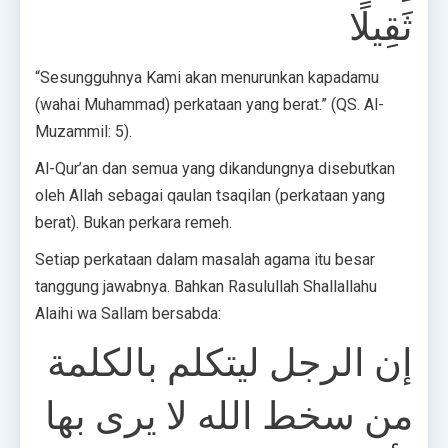
ثَقِيلًا
“Sesungguhnya Kami akan menurunkan kapadamu
(wahai Muhammad) perkataan yang berat.” (QS. Al-
Muzammil: 5).
Al-Qur’an dan semua yang dikandungnya disebutkan
oleh Allah sebagai qaulan tsaqilan (perkataan yang
berat). Bukan perkara remeh.
Setiap perkataan dalam masalah agama itu besar
tanggung jawabnya. Bahkan Rasulullah Shallallahu
Alaihi wa Sallam bersabda:
إن الرجل ليتكلم بالكلمة
من سخط الله لا يرى بها