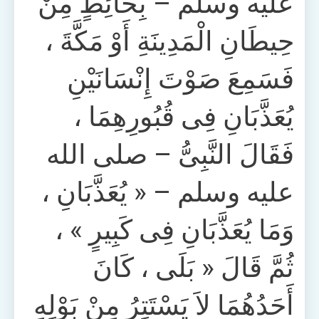
عليه وسلم – بِحَائِطٍ مِنْ
حِيطَانِ الْمَدِينَةِ أَوْ مَكَّةَ ،
فَسَمِعَ صَوْتَ إِنْسَانَيْنِ
يُعَذَّبَانِ فِى قُبُورِهِمَا ،
فَقَالَ النَّبِىُّ – صلى الله
عليه وسلم – « يُعَذَّبَانِ ،
وَمَا يُعَذَّبَانِ فِى كَبِيرٍ » ،
ثُمَّ قَالَ « بَلَى ، كَانَ
أَحَدُهُمَا لاَ يَسْتَتِرُ مِنْ بَوْلِهِ