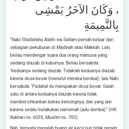
، وَكَانَ الآخَرُ يَمْشِى
بِالنَّمِيمَةِ
“Nabi Shallallahu Alaihi wa Sallam pernah keluar dari
sebagian pekuburan di Madinah atau Makkah. Lalu
beliau mendengar suara dua orang manusia yang
sedang diazab di kuburnya. Beliau bersabda:
‘Keduanya sedang diazab. Tidaklah keduanya diazab
karena dosa besar (menurut mereka berdua)’, lalu Nabi
bersabda: ‘Padahal itu merupakan dosa besar. Salah
satu di antara keduanya diazab karena tidak
membersihkankan bekas kencingnya, dan yang lain
karena selalu melakukan namiimah (adu domba).” (HR.
Bukhari no. 6055, Muslim no. 703).
Nah, ternyata masalah buang air kecil pun tidak remeh