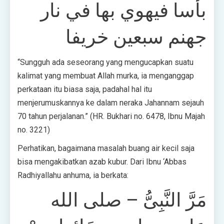
بأسا فيهوي بها في نار
جهنم سبعين خريفا
“Sungguh ada seseorang yang mengucapkan suatu
kalimat yang membuat Allah murka, ia menganggap
perkataan itu biasa saja, padahal hal itu
menjerumuskannya ke dalam neraka Jahannam sejauh
70 tahun perjalanan.” (HR. Bukhari no. 6478, Ibnu Majah
no. 3221)
Perhatikan, bagaimana masalah buang air kecil saja
bisa mengakibatkan azab kubur. Dari Ibnu ‘Abbas
Radhiyallahu anhuma, ia berkata:
مَرَّ النَّبِىُّ – صلى الله