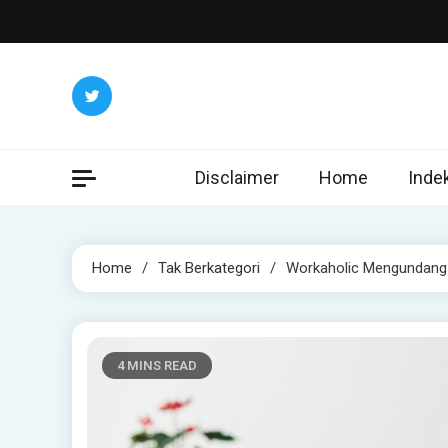
Skip
to
content
Disclaimer
Home
Inde
Home
Tak Berkategori
Workaholic Mengundang 
4 MINS READ