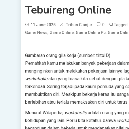
Tebuireng Online
0
Tagged
11 June 2025
Tribun Cianjur
,
,
,
Game News
Game Online
Game Online Pc
Game Onlin
Gambaran orang gila kerja (sumber: tirtoID)
Pernahkah kamu melakukan banyak pekerjaan dalam
menginginkan untuk melakukan pekerjaan lainnya lagi
workaholic
atau yang biasa kita sebut dengan gila ke
terkendali. Sering terjadi pada kaum pemuda yang 
membuktikan diri. Meskipun bekerja keras itu sanga
berlebihan atau terlalu memaksakan diri untuk teru
Menurut Wikipedia,
workaholic
adalah orang yang m
kehidupan yang lain. Perlu kita ketahui, bahwa
worka
kecanduan dalam bekerja untuk mendapatkan nilai p