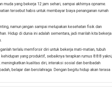
an muda yang bekerja 12 jam sehari, sampai akhirnya opname.
i-matian tersebut habis untuk membayar biaya penanganan rumah
 penting, namun jangan sampai melupakan kesehatan fisik dan
an. Hidup di dunia ini adalah sementara, jadi marilah kita bekerja
.
nganlah terlalu memforsir diri untuk bekerja mati-matian, tubuh
ih kehidupan yang produktif, sebaiknya terapkan rumus 8:8:8 yakni
uk meningkatkan kualitas diri, interaksi sosial dan beribadah
badah, belajar dan berolahraga. Dengan begitu hidup akan terasa