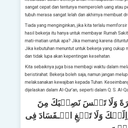
sangat cepat dan tentunya memperoleh uang atau pen
tubuh merasa sangat lelah dan akhirnya membuat dr
Tiada yang menginginkan, jika kita terlalu memforsir
hasil bekerja itu hanya untuk membayar Rumah Sakit.
mati-matian untuk apa? Jika memang karena dituntut
Jika kebutuhan menuntut untuk bekerja yang cukup m
dan tidak lupa akan kepentingan kesehatan.
Kita sebaiknya juga bisa membagi waktu dalam melak
beristirahat. Bekerja boleh saja, namun jangan melu
melaksanakan kewajiban kepada Tuhan. Keseimbanga
dijelaskan dalam Al-Qur’an, seperti dalam Q. S. Al-Q
ِرَةَ​ وَلَا تَنۡسَ نَصِيۡبَكَ مِنَ
ِلَيۡكَ​ وَلَا تَبۡغِ الۡـفَسَادَ فِى