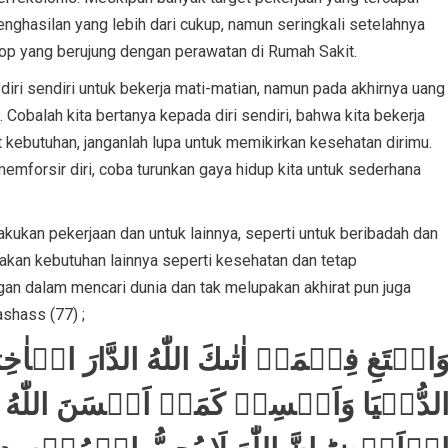
ghasilan yang lebih dari cukup, namun seringkali setelahnya
op yang berujung dengan perawatan di Rumah Sakit.
 diri sendiri untuk bekerja mati-matian, namun pada akhirnya uang
 Cobalah kita bertanya kepada diri sendiri, bahwa kita bekerja
 kebutuhan, janganlah lupa untuk memikirkan kesehatan dirimu.
emforsir diri, coba turunkan gaya hidup kita untuk sederhana
ukan pekerjaan dan untuk lainnya, seperti untuk beribadah dan
pakan kebutuhan lainnya seperti kesehatan dan tetap
n dalam mencari dunia dan tak melupakan akhirat pun juga
ashass (77) ;
َابۡتَغِ فِيۡمَاۤ اٰتٰٮكَ اللّٰهُ الدَّارَ الۡاٰخ
لدُّنۡيَا​ وَاَحۡسِنۡ كَمَاۤ اَحۡسَنَ اللّٰهُ ا