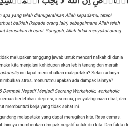
لۡاَرۡضِ​ؕ اِنَّ اللّٰهَ لَا يُحِبُّ الۡمُفۡسِد
an apa yang telah dianugerahkan Allah kepadamu, tetapi
buat baiklah (kepada orang lain) sebagaimana Allah telah
at kerusakan di bumi. Sungguh, Allah tidak menyukai orang
tidak melupakan tanggung jawab untuk mencari nafkah di dunia
maka kita menjalani kehidupan akan lebih tenang dan meraih
orkaholic
ini dapat menimbulkan malapetaka? Selain adanya
enimbulkan stres, menurutmu apakah ada dampak lainnya?
5 Dampak Negatif Menjadi Seorang Workaholic
,
workaholic
 cemas berlebihan, depresi, insomnia, penyalahgunaan obat, dan
ut membuntuti kerja yang tidak sehat ini.
gundang malapetaka yang dapat merugikan kita. Rasa cemas,
 lainnya memberikan dampak negatif untuk diri kita. Dan fakta di