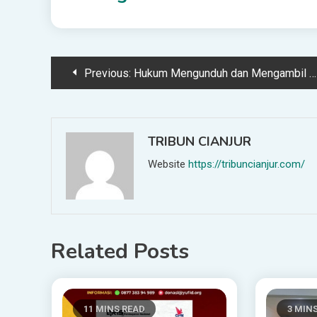
Post
Previous:
Hukum Mengunduh dan Mengambil Manfaat dari Buku Elektronik padahal Tertulis Hak Cipta Dilindungi
navigation
TRIBUN CIANJUR
Website
https://tribuncianjur.com/
Related Posts
11 MINS READ
3 MIN