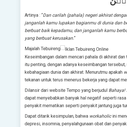
ِيۡنَ‏
Artinya : “
Dan carilah (pahala) negeri akhirat deng
janganlah kamu lupakan bagianmu di dunia dan ber
berbuat baik kepadamu, dan janganlah kamu berbu
yang berbuat kerusakan.
“
Majalah Tebuireng
Keseimbangan dalam mencari pahala di akhirat dan 
itu penting, dengan adanya keseimbangan tersebut, 
kebahagiaan dunia dan akhirat. Menurutmu apakah
w
tekanan untuk terus menerus bekerja yang dapat m
Dilansir dari website Tempo yang berjudul
Bahaya! 
dapat menyebabkan banyak hal negatif seperti rasa
penyakit mematikan seperti penyakit jantung juga tur
Dapat ditarik kesimpulan, bahwa
workaholic
ini men
depresi, insomnia, penyalahgunaan obat dan penyakit