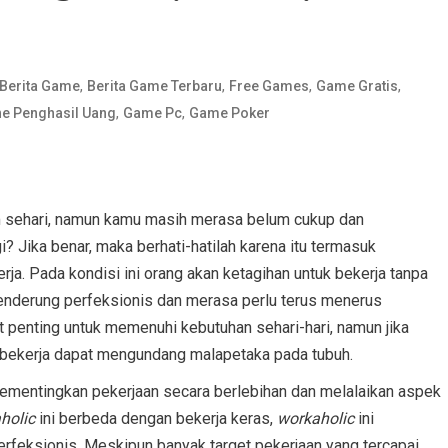
,
,
,
,
Berita Game
Berita Game Terbaru
Free Games
Game Gratis
,
,
e Penghasil Uang
Game Pc
Game Poker
 sehari, namun kamu masih merasa belum cukup dan
? Jika benar, maka berhati-hatilah karena itu termasuk
rja. Pada kondisi ini orang akan ketagihan untuk bekerja tanpa
cenderung perfeksionis dan merasa perlu terus menerus
t penting untuk memenuhi kebutuhan sehari-hari, namun jika
s bekerja dapat mengundang malapetaka pada tubuh.
ementingkan pekerjaan secara berlebihan dan melalaikan aspek
holic
ini berbeda dengan bekerja keras,
workaholic
ini
erfeksionis. Meskipun banyak target pekerjaan yang tercapai