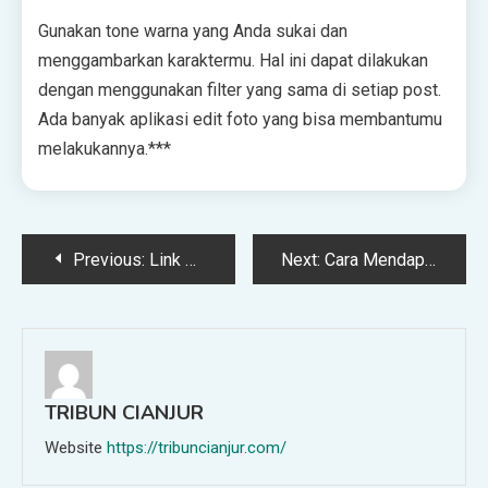
Gunakan tone warna yang Anda sukai dan
menggambarkan karaktermu. Hal ini dapat dilakukan
dengan menggunakan filter yang sama di setiap post.
Ada banyak aplikasi edit foto yang bisa membantumu
melakukannya.***
Post
Previous:
Link Streaming Gratis Timnas Indonesia vs Kamboja Sea Games 2023
Next:
Cara Mendapatkan Backlink Berkualitas Gratis Untuk Tingkatkan SEO Blog
navigation
TRIBUN CIANJUR
Website
https://tribuncianjur.com/