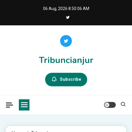
Skip
06 Aug, 2026
8:50:07 AM
to
content
Tribuncianjur
Subscribe