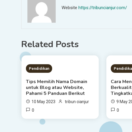
Website
https://tribuncianjur.com/
Related Posts
4 MINS READ
7 MIN
Pendidikan
Pendidik
Tips Memilih Nama Domain
Cara Men
untuk Blog atau Website,
Berkualit
Pahami 5 Panduan Berikut
Tingkatk
10 May 2023
tribun cianjur
9 May 2
0
0