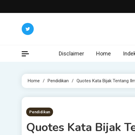
Skip
to
content
Disclaimer
Home
Inde
Home
Pendidikan
Quotes Kata Bijak Tentang Il
2 MINS READ
Pendidikan
Quotes Kata Bijak T