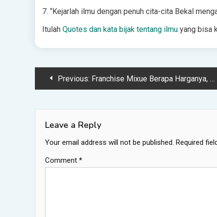
7. “Kejarlah ilmu dengan penuh cita-cita Bekal meng
Itulah
Quotes dan kata bijak tentang ilmu
yang bisa k
Post
Previous:
Franchise Mixue Berapa Harganya, Apakah Dijual Untuk Umum? Simak Penjelasannya
navigation
Leave a Reply
Your email address will not be published.
Required fie
Comment
*