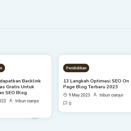
S READ
7 MINS READ
an
Pendidikan
dapatkan Backlink
13 Langkah Optimasi SEO On
as Gratis Untuk
Page Blog Terbaru 2023
an SEO Blog
9 May 2023
tribun cianjur
023
tribun cianjur
0