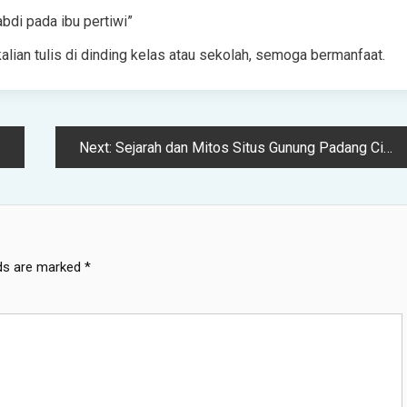
abdi pada ibu pertiwi”
alian tulis di dinding kelas atau sekolah, semoga bermanfaat.
Next:
Sejarah dan Mitos Situs Gunung Padang Cianjur, Lebih Tua Dari Piramida Mesir
lds are marked
*