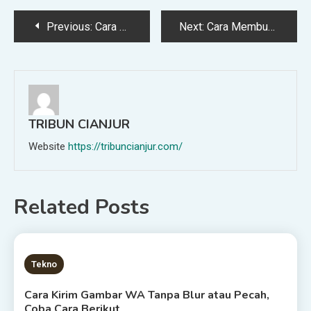
Post
Previous:
Cara Membuat Bilangan Pecahan di Microsoft Word Dengan Mudah
Next:
Cara Membuat Tabel di Microsoft Word Semua Versi dengan Mudah
navigation
TRIBUN CIANJUR
Website
https://tribuncianjur.com/
Related Posts
2 MINS READ
Tekno
Cara Kirim Gambar WA Tanpa Blur atau Pecah,
Coba Cara Berikut